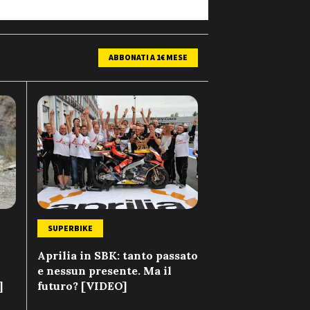
ABBONATI A 1€ MESE
SUPERBIKE
Aprilia in SBK: tanto passato
e nessun presente. Ma il
]
futuro? [VIDEO]