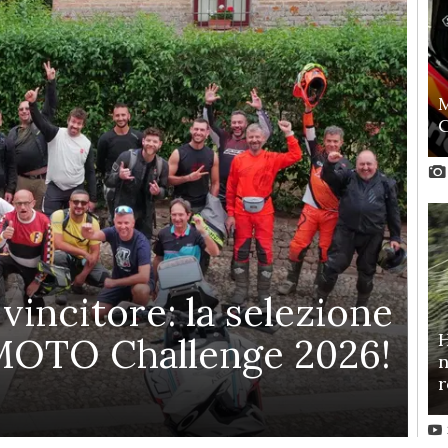
M
C
o vincitore: la selezione
H
FMOTO Challenge 2026!
n
r