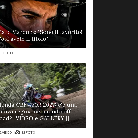
arc Márquez: "Sono il favorito!
osì avete il titolo"
1 FOTO
onda CRF 450R 2027: c'è una
uova regina nel mondo off
oad? [VIDEO e GALLERY]]
2 VIDEO
22 FOTO