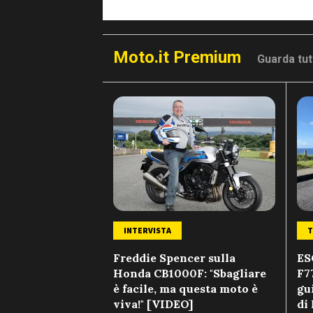
Moto.it Premium
Guarda tutt
INTERVISTA
T
Freddie Spencer sulla
ES
Honda CB1000F: "Sbagliare
F7
è facile, ma questa moto è
gui
viva!" [VIDEO]
di