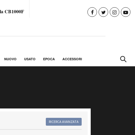
 la CB1000F
NUOVO
USATO
EPOCA
ACCESSORI
RICERCA AVANZATA