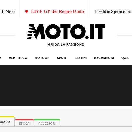
 di Nico
LIVE GP del Regno Unito
Freddie Spencer e
GUIDA LA PASSIONE
E
ELETTRICO
MOTOGP
SPORT
LISTINI
RECENSIONI
Q&A
USATO
EPOCA
ACCESSORI