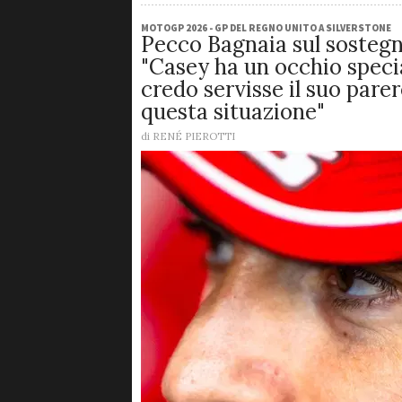
MOTOGP 2026 - GP DEL REGNO UNITO A SILVERSTONE
Pecco Bagnaia sul sostegn
"Casey ha un occhio speci
credo servisse il suo pare
questa situazione"
di
RENÉ PIEROTTI