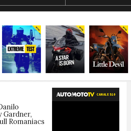
CANALE 510
Danilo
y Gardner,
Bull Romaniacs