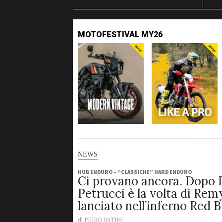
MOTOFESTIVAL MY26
NEWS
HUB ENDURO – “CLASSICHE” HARD ENDURO
Ci provano ancora. Dopo 
Petrucci è la volta di Rem
lanciato nell’inferno Red 
di
PIERO BATINI