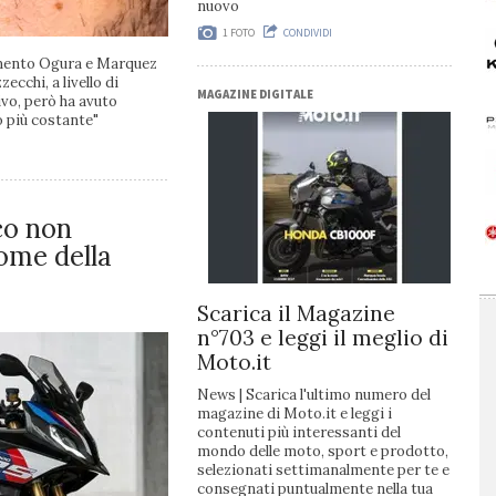
nuovo
1 FOTO
CONDIVIDI
mento Ogura e Marquez
ecchi, a livello di
MAGAZINE DIGITALE
vo, però ha avuto
o più costante"
o non
nome della
Scarica il Magazine
n°703 e leggi il meglio di
Moto.it
News
| Scarica l'ultimo numero del
magazine di Moto.it e leggi i
contenuti più interessanti del
mondo delle moto, sport e prodotto,
selezionati settimanalmente per te e
consegnati puntualmente nella tua