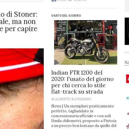
o di Stoner:
USATO DEL GIORNO
ale, ma non
re per capire
N
Indian FTR 1200 del
2020: l'usato del giorno
per chi cerca lo stile
flat-track su strada
di
ALBERTO RAVERDINO
News
| Un esemplare praticamente
perfetto, tagliandato in
concessionaria ufficiale e con soli
11mila chilometri, proposto a Pistoia
a un prezzo ben lontano da quello del