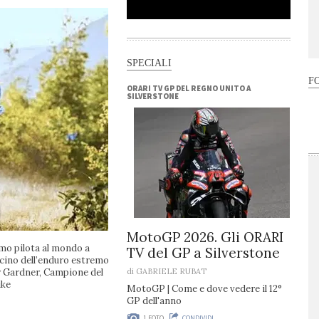
SPECIALI
F
ORARI TV GP DEL REGNO UNITO A
SILVERSTONE
MotoGP 2026. Gli ORARI
imo pilota al mondo a
TV del GP a Silverstone
ascino dell’enduro estremo
my Gardner, Campione del
di
GABRIELE RUBAT
ike
MotoGP
| Come e dove vedere il 12°
GP dell'anno
1 FOTO
CONDIVIDI