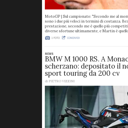
MotoGP
| Sul campionato: "Secondo me al mo
sono i due più veloci in termini di costanza. Bezz
prestazione, secondo me è quello più competiti
diverse sfortune ultimamente, e Martin è quell
1 FOTO
CONDIVIDI
NEWS
BMW M 1000 RS. A Monac
scherzano: depositato il 
sport touring da 200 cv
di
PIETRO VIZZINI