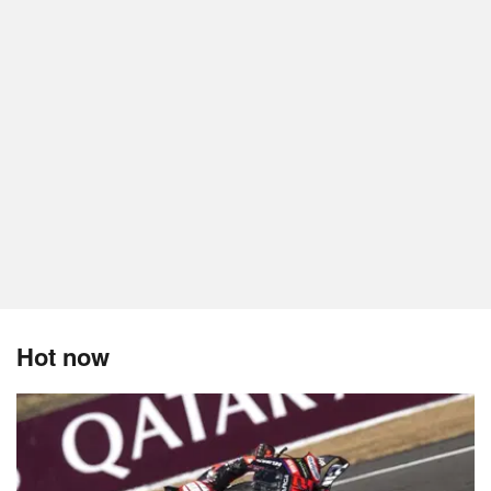
Hot now