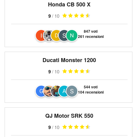
Honda CB 500 X
9
/ 10
847 voti
261 recensioni
Ducati Monster 1200
9
/ 10
544 voti
104 recensioni
QJ Motor SRK 550
9
/ 10