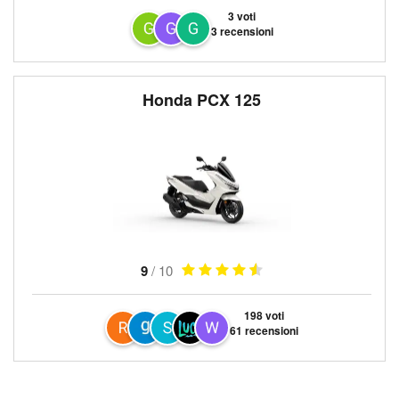
3 voti
3 recensioni
Honda PCX 125
9
/ 10
198 voti
61 recensioni