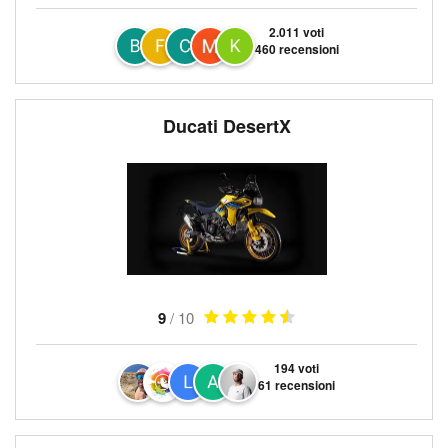
2.011 voti
460 recensioni
Ducati DesertX
9
/ 10
194 voti
61 recensioni