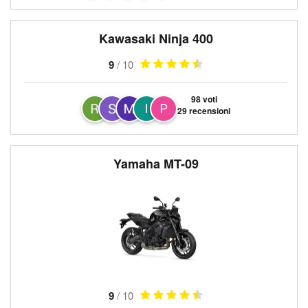
Kawasaki Ninja 400
9
/ 10
98 voti
29 recensioni
Yamaha MT-09
9
/ 10