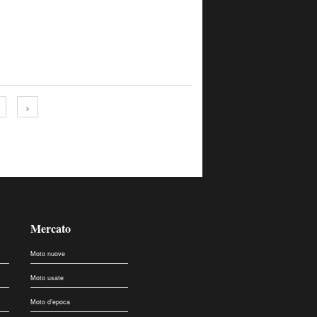
›
Mercato
Moto nuove
Moto usate
Moto d'epoca