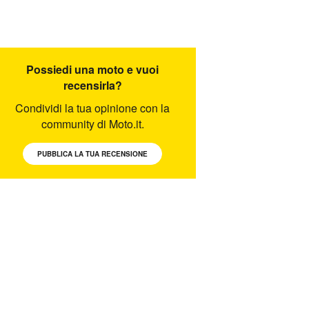
Possiedi una moto e vuoi
recensirla?
Condividi la tua opinione con la
community di Moto.it.
PUBBLICA LA TUA RECENSIONE