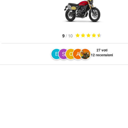
9
/ 10
27 voti
12 recensioni