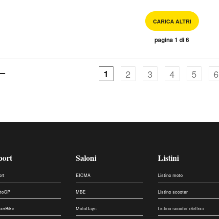
CARICA ALTRI
pagina 1 di 6
1
2
3
4
5
6
port
Saloni
Listini
ort
EICMA
Listino moto
toGP
MBE
Listino scooter
perBike
MotoDays
Listino scooter elettrici