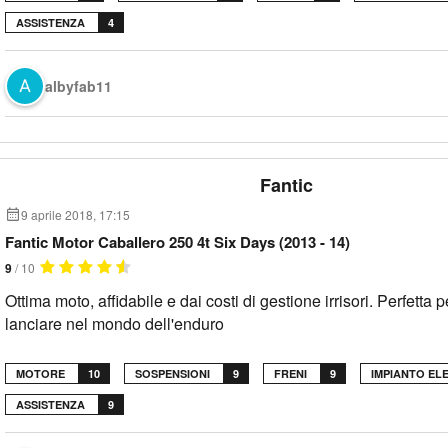
ASSISTENZA
4
albyfab11
Fantic
9 aprile 2018, 17:15
Fantic Motor Caballero 250 4t Six Days (2013 - 14)
9
/ 10
Ottima moto, affidabile e dai costi di gestione irrisori. Perfetta p
lanciare nel mondo dell'enduro
MOTORE
10
SOSPENSIONI
9
FRENI
9
IMPIANTO EL
ASSISTENZA
9