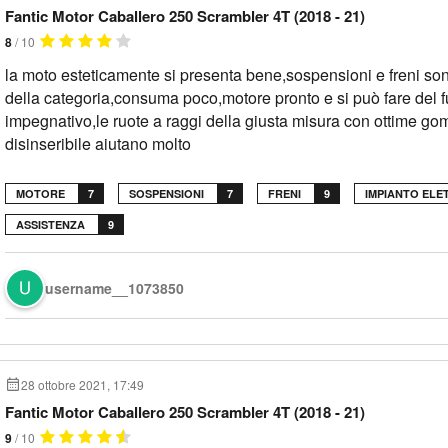
Fantic Motor Caballero 250 Scrambler 4T (2018 - 21)
8
/ 10
la moto esteticamente si presenta bene,sospensioni e freni son
della categoria,consuma poco,motore pronto e si può fare del f
impegnativo,le ruote a raggi della giusta misura con ottime go
disinseribile aiutano molto
MOTORE
7
SOSPENSIONI
7
FRENI
9
IMPIANTO ELE
ASSISTENZA
9
username__1073850
28 ottobre 2021, 17:49
Fantic Motor Caballero 250 Scrambler 4T (2018 - 21)
9
/ 10