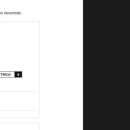
i riscontrati.
TTRICO
8