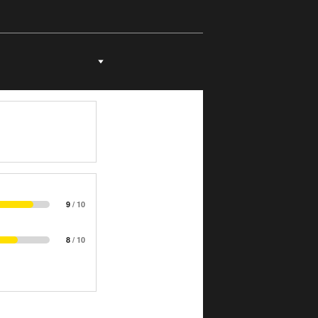
imento
9
/ 10
8
/ 10