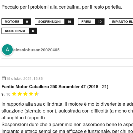
Peccato per i problemi alla centralina, per il resto perfetta.
MOTORE
9
SOSPENSIONI
10
FRENI
10
IMPIANTO E
ASSISTENZA
8
alessiobusan20020405
15 ottobre 2021, 15:36
Fantic Motor Caballero 250 Scrambler 4T (2018 - 21)
9
/ 10
In rapporto alla sua cilindrata, il motore è molto divertente e ad
situazione (sterrato e non), autostrada con difficoltà (a meno c
allunghino i rapporti).
Sospensioni dure che a parer mio non assorbono bene le asperi
Impianto elettrico semplice ma efficace e funzionale, per chi n