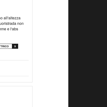
o all'altezza
uoristrada non
mme e l'abs
TTRICO
9