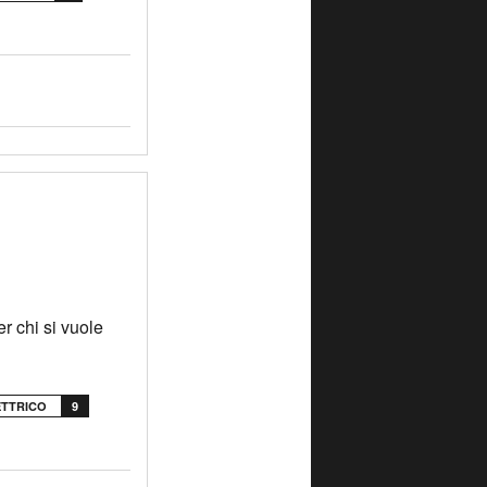
er chi si vuole
ETTRICO
9