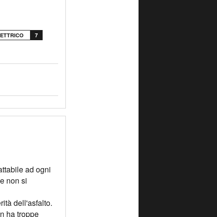
LETTRICO
7
attabile ad ogni
he non si
tà dell'asfalto.
on ha troppe