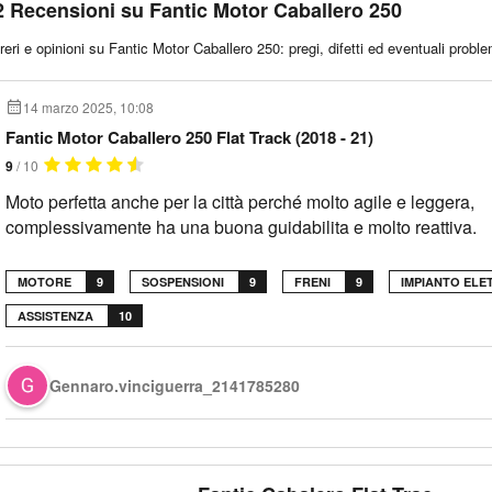
2 Recensioni su Fantic Motor Caballero 250
reri e opinioni su Fantic Motor Caballero 250: pregi, difetti ed eventuali problem
14 marzo 2025, 10:08
Fantic Motor Caballero 250 Flat Track (2018 - 21)
9
/ 10
Moto perfetta anche per la città perché molto agile e leggera,
complessivamente ha una buona guidabilita e molto reattiva.
MOTORE
9
SOSPENSIONI
9
FRENI
9
IMPIANTO ELE
ASSISTENZA
10
Gennaro.vinciguerra_2141785280