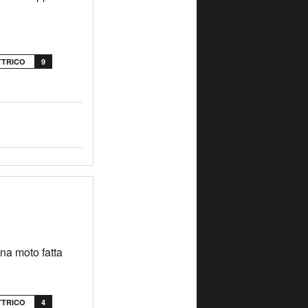
TTRICO
9
na moto fatta
TTRICO
4