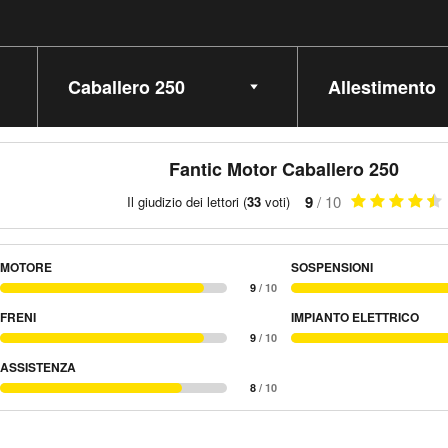
Seleziona Modello
Seleziona Allest
Fantic Motor Caballero 250
9
/ 10
Il giudizio dei lettori (
33
voti)
MOTORE
SOSPENSIONI
9
/ 10
FRENI
IMPIANTO ELETTRICO
9
/ 10
ASSISTENZA
8
/ 10