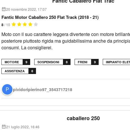
Fantic Cabalero Flat Trac
20 novembre 2022, 17:07
Fantic Motor Caballero 250 Flat Track (2018 - 21)
8
/ 10
Moto con il suo carattere leggera divertente con motore brillan
posteriore piuttosto rigida ma guidabilissima anche da principi
consumi. La consiglierei.
MOTORE
9
SOSPENSIONI
8
FRENI
9
IMPIANTO ELE
ASSISTENZA
8
pividoripierino97_3543717218
caballero 250
21 luglio 2022, 16:46