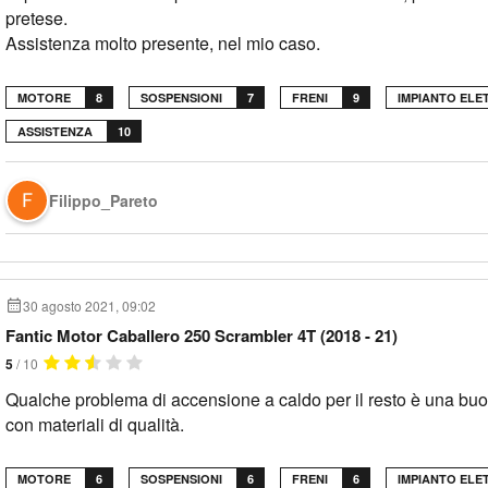
pretese.
Assistenza molto presente, nel mio caso.
MOTORE
8
SOSPENSIONI
7
FRENI
9
IMPIANTO ELE
ASSISTENZA
10
Filippo_Pareto
30 agosto 2021, 09:02
Fantic Motor Caballero 250 Scrambler 4T (2018 - 21)
5
/ 10
Qualche problema di accensione a caldo per il resto è una buo
con materiali di qualità.
MOTORE
6
SOSPENSIONI
6
FRENI
6
IMPIANTO ELE