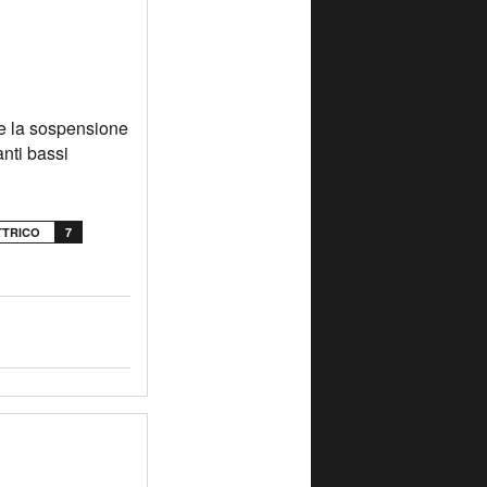
te la sospensione
anti bassi
TTRICO
7