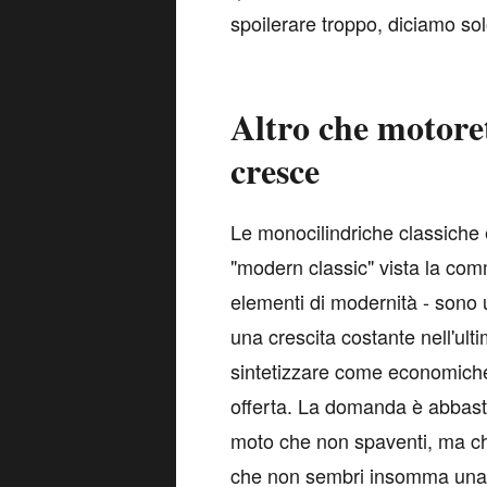
spoilerare troppo, diciamo sol
Altro che motore
cresce
L
e monocilindriche classiche 
"modern classic" vista la com
elementi di modernità - sono 
una crescita costante nell'u
sintetizzare come economiche
offerta. La domanda è abbasta
moto che non spaventi, ma c
che non sembri insomma una sc