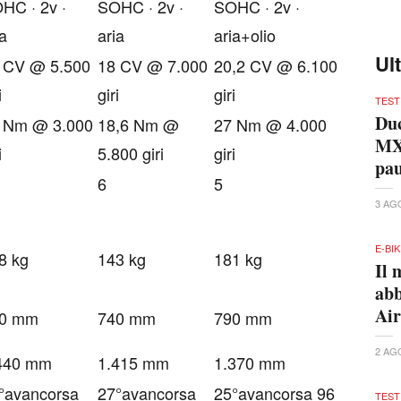
HC · 2v ·
SOHC · 2v ·
SOHC · 2v ·
ia
aria
aria+olio
Ul
 CV @ 5.500
18 CV @ 7.000
20,2 CV @ 6.100
i
giri
giri
TEST
Du
 Nm @ 3.000
18,6 Nm @
27 Nm @ 4.000
MX2
i
5.800 giri
giri
pa
6
5
3 AG
E-BI
8 kg
143 kg
181 kg
Il 
abb
Air
0 mm
740 mm
790 mm
2 AG
440 mm
1.415 mm
1.370 mm
°avancorsa
27°avancorsa
25°avancorsa 96
TEST