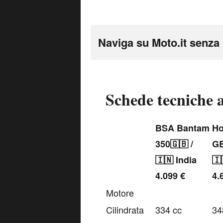
Naviga su Moto.it senza 
Schede tecniche 
BSA Bantam
H
350🇬🇧 /
GB
🇮🇳 India
🇮
4.099 €
4.
Motore
Cilindrata
334 cc
34