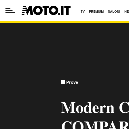
TV
PREMIUM
SALONI
NE
Prove
Modern Cl
COMPAR