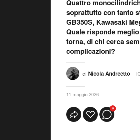
Quattro monocilindrich
soprattutto con tanto 
GB350S, Kawasaki Meg
Quale risponde meglio a
torna, di chi cerca se
complicazioni?
di
Nicola Andreetto
I
11 maggio 2026
21