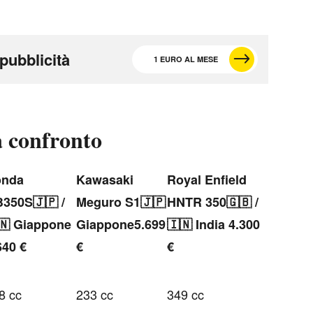
pubblicità
1 EURO AL MESE
a confronto
onda
Kawasaki
Royal Enfield
350S🇯🇵 /
Meguro S1🇯🇵
HNTR 350🇬🇧 /
🇳 Giappone
Giappone5.699
🇮🇳 India 4.300
640 €
€
€
8 cc
233 cc
349 cc