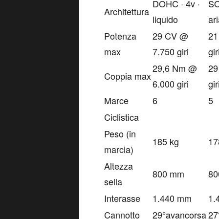
DOHC · 4v ·
SO
Architettura
liquido
ar
Potenza
29 CV @
21
max
7.750 giri
gir
29,6 Nm @
29
Coppia max
6.000 giri
gir
Marce
6
5
Ciclistica
Peso (in
185 kg
17
marcia)
Altezza
800 mm
80
sella
Interasse
1.440 mm
1.
Cannotto
29°avancorsa
27