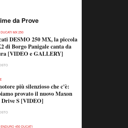
time da Prove
 DUCATI MX 250
cati DESMO 250 MX, la piccola
 di Borgo Panigale canta da
ura [VIDEO e GALLERY]
OSTO
KE
motore più silenzioso che c'è:
iamo provato il nuovo Maxon
 Drive S [VIDEO]
OSTO
 ENDURO 450 DUCATI