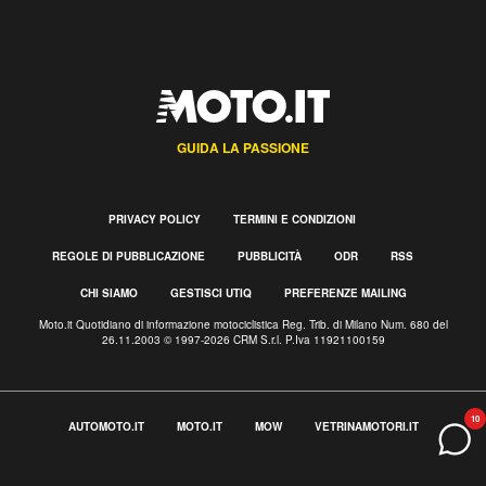
GUIDA LA PASSIONE
PRIVACY POLICY
TERMINI E CONDIZIONI
REGOLE DI PUBBLICAZIONE
PUBBLICITÀ
ODR
RSS
CHI SIAMO
GESTISCI UTIQ
PREFERENZE MAILING
Moto.it Quotidiano di informazione motociclistica Reg. Trib. di Milano Num. 680 del
26.11.2003 © 1997-2026 CRM S.r.l. P.Iva 11921100159
10
AUTOMOTO.IT
MOTO.IT
MOW
VETRINAMOTORI.IT