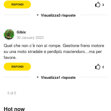
3
RISPONDI
3
risposte
Gibix
30 January 2023
Quel che non c’è non si rompe. Gestione freno motore
su una moto stradale e perdipiù maxienduro…ma per
favore.
2
RISPONDI
1
risposte
5 di 5
Hot now