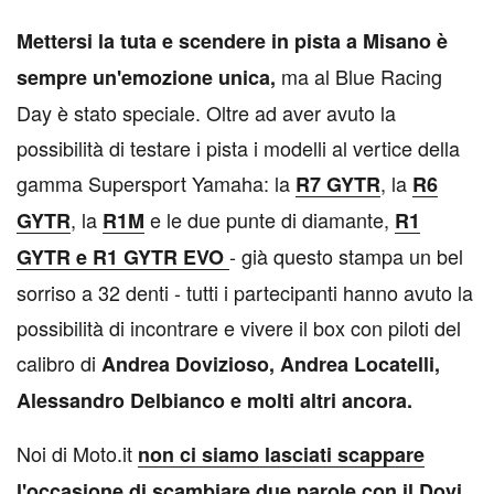
M
ettersi la tuta e scendere in pista a Misano è
ma al Blue Racing
sempre un'emozione unica,
Day è stato speciale. Oltre ad aver avuto la
possibilità di testare i pista i modelli al vertice della
gamma Supersport Yamaha: la
, la
R7 GYTR
R6
, la
e le due punte di diamante,
GYTR
R1M
R1
- già questo stampa un bel
GYTR e R1 GYTR EVO
sorriso a 32 denti - tutti i partecipanti hanno avuto la
possibilità di incontrare e vivere il box con piloti del
calibro di
Andrea Dovizioso, Andrea Locatelli,
Alessandro Delbianco e molti altri ancora.
Noi di Moto.it
non ci siamo lasciati scappare
l'occasione di scambiare due parole con il Dovi