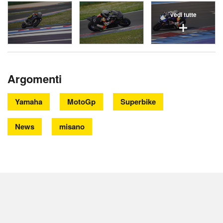
vedi tutte
Argomenti
Yamaha
MotoGp
Superbike
News
misano