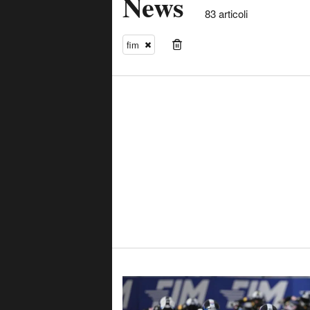
News
83 articoli
fim