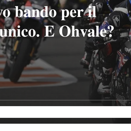
vo bando per il
 unico. E Ohvale?