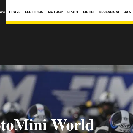
WS
PROVE
ELETTRICO
MOTOGP
SPORT
LISTINI
RECENSIONI
Q&A
toMini World