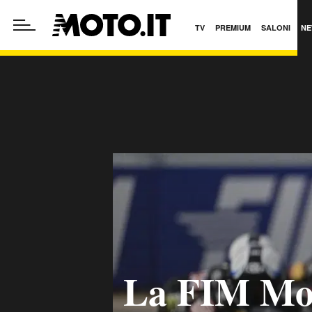
TV
PREMIUM
SALONI
NE
La FIM Mo