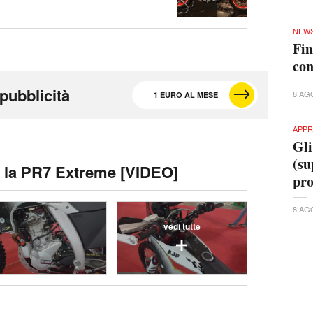
NEW
Fin
con
pubblicità
8 AG
1 EURO AL MESE
APPR
Gli
(su
 la PR7 Extreme [VIDEO]
pr
8 AG
vedi tutte