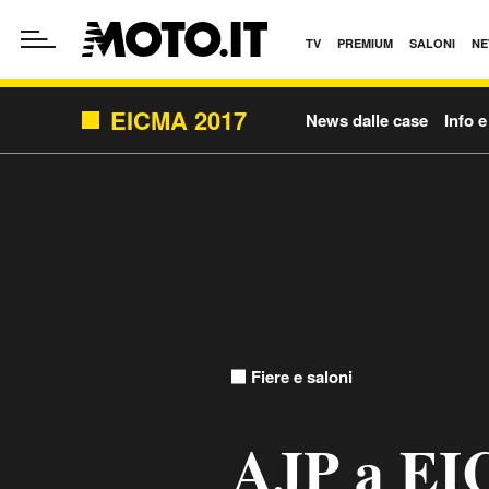
TV
PREMIUM
SALONI
NE
EICMA 2017
News dalle case
Info e
Fiere e saloni
AJP a EI