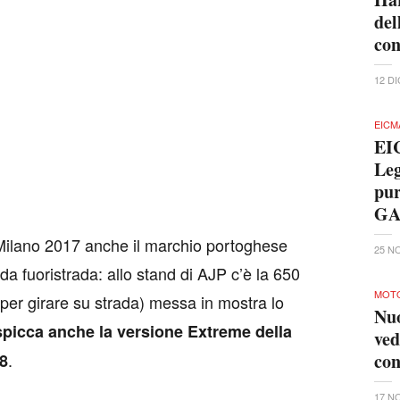
del
con
12 D
EICM
EIC
Leg
pur
GA
 Milano 2017 anche il marchio portoghese
25 N
da fuoristrada: allo stand di AJP c’è la 650
MOTO
a per girare su strada) messa in mostra lo
Nu
spicca anche la versione Extreme della
ved
.
co
18
17 N