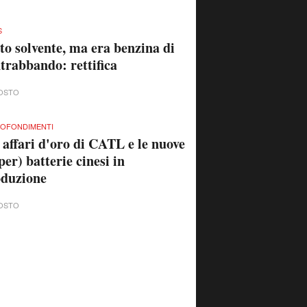
S
to solvente, ma era benzina di
trabbando: rettifica
OSTO
OFONDIMENTI
 affari d'oro di CATL e le nuove
per) batterie cinesi in
oduzione
OSTO