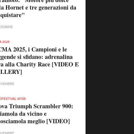
la Hornet e tre generazioni da
quistare"
ICEMBRE
A 2025
MA 2025, i Campioni e le
gende si sfidano: adrenalina
a alla Charity Race [VIDEO E
LLERY]
OVEMBRE
FESTIVAL MY26
ova Triumph Scrambler 900:
iamola da vicino e
nosciamola meglio [VIDEO]
OVEMBRE