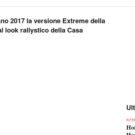
lano 2017 la versione Extreme della
l look rallystico della Casa
Ul
INTE
Ho
Har