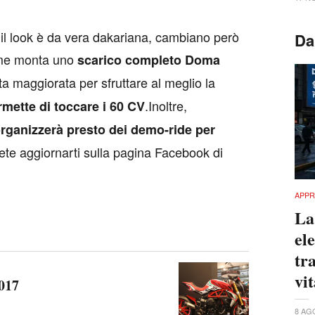
il look è da vera dakariana, cambiano però
Da
reme monta uno
scarico completo Doma
tata maggiorata per sfruttare al meglio la
.Inoltre,
rmette di toccare i 60 CV
rganizzerà presto dei demo-ride per
nete aggiornarti sulla pagina Facebook di
APPR
La
el
tra
vi
017
8 AG