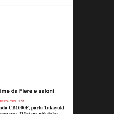
time da Fiere e saloni
RVISTA ESCLUSIVA
nda CB1000F, parla Takayuki
amoto: "Motore più dolce