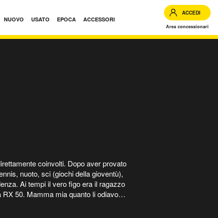
ACCEDI
NUOVO
USATO
EPOCA
ACCESSORI
Area concessionari
direttamente coinvolti. Dopo aver provato
tennis, nuoto, sci (giochi della gioventù),
enza. Ai tempi il vero figo era il ragazzo
rilia RX 50. Mamma mia quanto li odiavo
moto…senza poterla usare in strada..