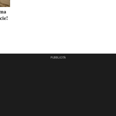
ima
cie!
PUBBLICITÀ