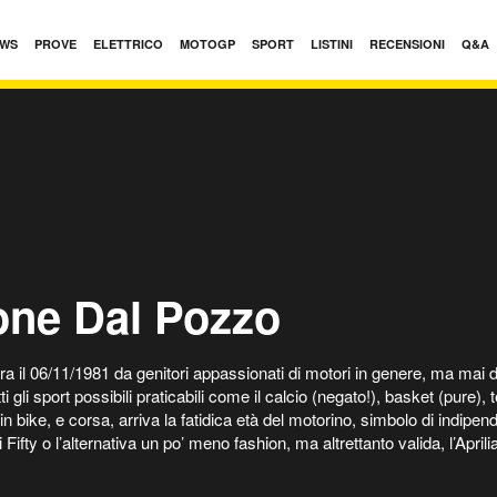
WS
PROVE
ELETTRICO
MOTOGP
SPORT
LISTINI
RECENSIONI
Q&A
ne Dal Pozzo
 il 06/11/1981 da genitori appassionati di motori in genere, ma mai 
i gli sport possibili praticabili come il calcio (negato!), basket (pure), 
 bike, e corsa, arriva la fatidica età del motorino, simbolo di indipend
i Fifty o l’alternativa un po’ meno fashion, ma altrettanto valida, l’Ap
 cross RM 125 anno 1991 (sella maculata viola) così che avessi la 