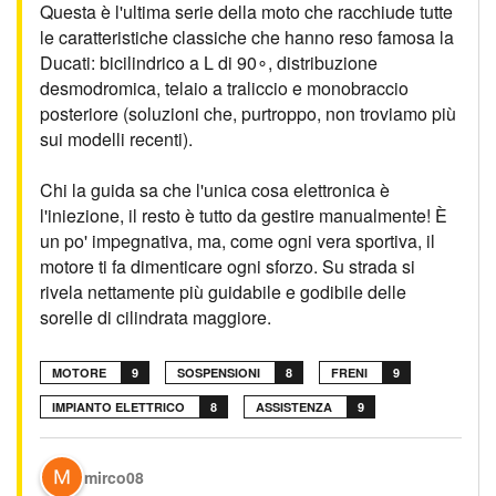
Questa è l'ultima serie della moto che racchiude tutte
le caratteristiche classiche che hanno reso famosa la
Ducati: bicilindrico a L di 90∘, distribuzione
desmodromica, telaio a traliccio e monobraccio
posteriore (soluzioni che, purtroppo, non troviamo più
sui modelli recenti).
Chi la guida sa che l'unica cosa elettronica è
l'iniezione, il resto è tutto da gestire manualmente! È
un po' impegnativa, ma, come ogni vera sportiva, il
motore ti fa dimenticare ogni sforzo. Su strada si
rivela nettamente più guidabile e godibile delle
sorelle di cilindrata maggiore.
MOTORE
9
SOSPENSIONI
8
FRENI
9
IMPIANTO ELETTRICO
8
ASSISTENZA
9
mirco08