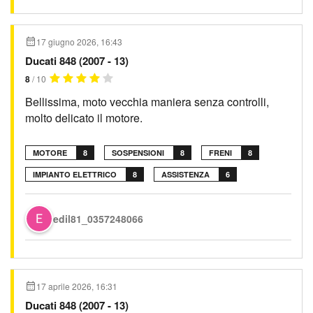
17 giugno 2026, 16:43
Ducati 848 (2007 - 13)
8
/ 10
Bellissima, moto vecchia maniera senza controlli,
molto delicato il motore.
MOTORE
8
SOSPENSIONI
8
FRENI
8
IMPIANTO ELETTRICO
8
ASSISTENZA
6
edil81_0357248066
17 aprile 2026, 16:31
Ducati 848 (2007 - 13)