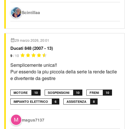
Scintillaa
29 marzo 2026, 20:01
Ducati 848 (2007 - 13)
9
/ 10
Semplicemente unica!!
Pur essendo la piu piccola della serie la rende facile
e divertente da gestire
MOTORE
10
SOSPENSIONI
10
FRENI
10
IMPIANTO ELETTRICO
6
ASSISTENZA
8
magus7137