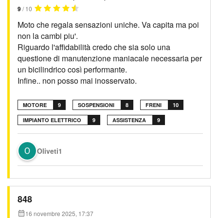
9
/ 10
Moto che regala sensazioni uniche. Va capita ma poi
non la cambi piu'.
Riguardo l'affidabilità credo che sia solo una
questione di manutenzione maniacale necessaria per
un bicilindrico così performante.
Infine.. non posso mai inosservato.
MOTORE
9
SOSPENSIONI
8
FRENI
10
IMPIANTO ELETTRICO
9
ASSISTENZA
9
Oliveti1
848
16 novembre 2025, 17:37