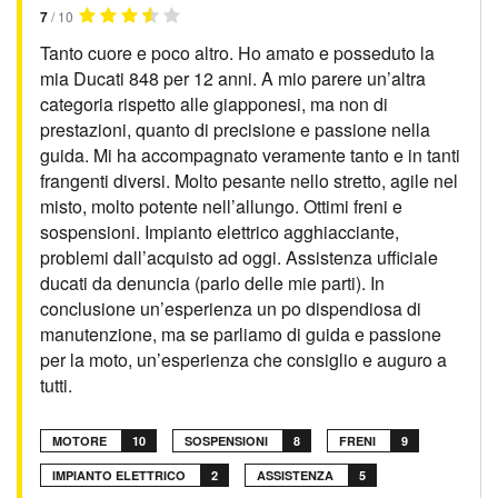
7
/ 10
Tanto cuore e poco altro. Ho amato e posseduto la
mia Ducati 848 per 12 anni. A mio parere un’altra
categoria rispetto alle giapponesi, ma non di
prestazioni, quanto di precisione e passione nella
guida. Mi ha accompagnato veramente tanto e in tanti
frangenti diversi. Molto pesante nello stretto, agile nel
misto, molto potente nell’allungo. Ottimi freni e
sospensioni. Impianto elettrico agghiacciante,
problemi dall’acquisto ad oggi. Assistenza ufficiale
ducati da denuncia (parlo delle mie parti). In
conclusione un’esperienza un po dispendiosa di
manutenzione, ma se parliamo di guida e passione
per la moto, un’esperienza che consiglio e auguro a
tutti.
MOTORE
10
SOSPENSIONI
8
FRENI
9
IMPIANTO ELETTRICO
2
ASSISTENZA
5