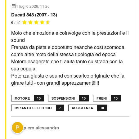
1 luglio 2026, 11:20
Ducati 848 (2007 - 13)
9
/ 10
Moto che emoziona e coinvolge con le prestazioni e il
sound
Frenata da pista e dopotutto neanche così scomoda
come altre moto della stessa tipologia ed epoca
Motore esagerato che ti aiuta tanto su strada con la
sua coppia
Potenza giusta e sound con scarico originale che fa
girare tutti - con grandi apprezzamenti!!!!
MOTORE
10
SOSPENSIONI
10
FRENI
10
IMPIANTO ELETTRICO
7
ASSISTENZA
10
piero alessandro