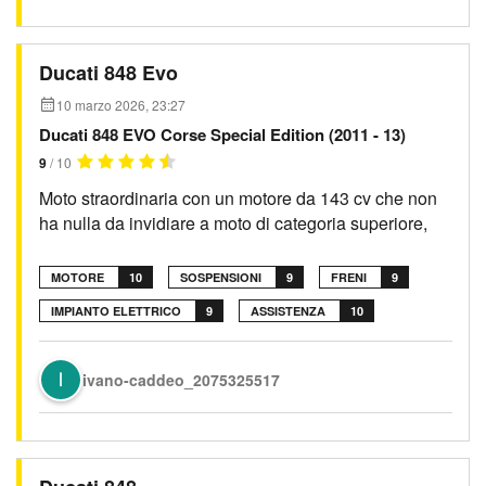
Ducati 848 Evo
10 marzo 2026, 23:27
Ducati 848 EVO Corse Special Edition (2011 - 13)
9
/ 10
Moto straordinaria con un motore da 143 cv che non
ha nulla da invidiare a moto di categoria superiore,
MOTORE
10
SOSPENSIONI
9
FRENI
9
IMPIANTO ELETTRICO
9
ASSISTENZA
10
ivano-caddeo_2075325517