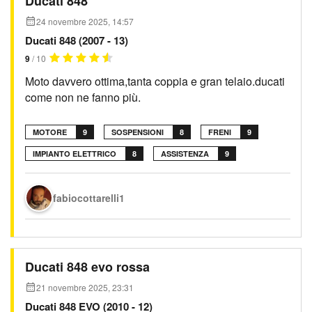
Ducati 848
24 novembre 2025, 14:57
Ducati 848 (2007 - 13)
9
/ 10
Moto davvero ottima,tanta coppia e gran telaio.ducati
come non ne fanno più.
MOTORE
9
SOSPENSIONI
8
FRENI
9
IMPIANTO ELETTRICO
8
ASSISTENZA
9
fabiocottarelli1
Ducati 848 evo rossa
21 novembre 2025, 23:31
Ducati 848 EVO (2010 - 12)