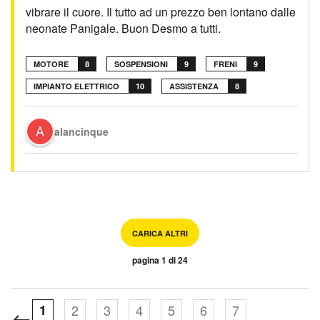
vibrare il cuore. Il tutto ad un prezzo ben lontano dalle
neonate Panigale. Buon Desmo a tutti.
MOTORE
8
SOSPENSIONI
9
FRENI
9
IMPIANTO ELETTRICO
10
ASSISTENZA
8
alancinque
CARICA ALTRI
pagina 1 di 24
1
2
3
4
5
6
7