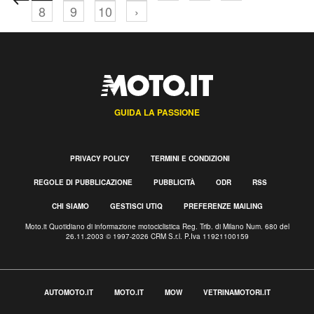
8
9
10
›
GUIDA LA PASSIONE
PRIVACY POLICY
TERMINI E CONDIZIONI
REGOLE DI PUBBLICAZIONE
PUBBLICITÀ
ODR
RSS
CHI SIAMO
GESTISCI UTIQ
PREFERENZE MAILING
Moto.it Quotidiano di informazione motociclistica Reg. Trib. di Milano Num. 680 del
26.11.2003 © 1997-2026 CRM S.r.l. P.Iva 11921100159
AUTOMOTO.IT
MOTO.IT
MOW
VETRINAMOTORI.IT