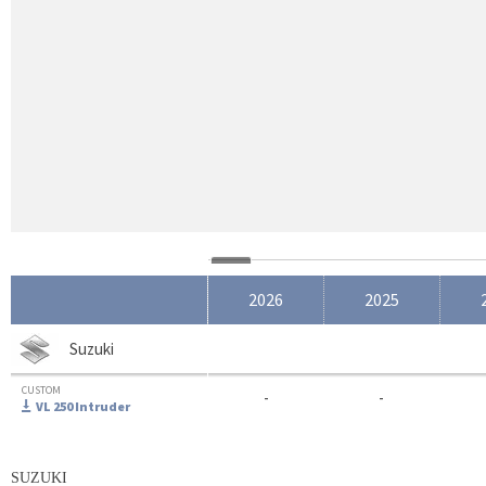
2026
2025
Suzuki
CUSTOM
-
-
VL 250 Intruder
SUZUKI