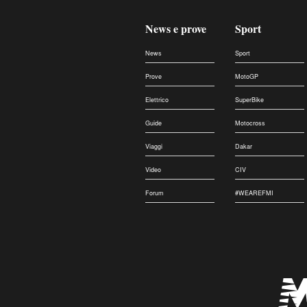
News e prove
Sport
News
Sport
Prove
MotoGP
Elettrico
SuperBike
Guide
Motocross
Viaggi
Dakar
Video
CIV
Forum
#WEAREFMI