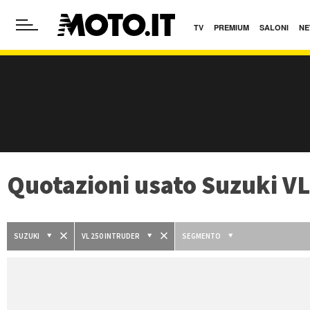
TV
PREMIUM
SALONI
NE
Quotazioni usato Suzuki VL
SUZUKI
VL 250 INTRUDER
SEGMENTO