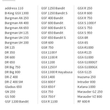
address 110
GSF 1250 Bandit
GSX R 250
B-King GSX 1300
GSF 1250 Bandit S
GSX R 600
Burgman AN 250
GSF 400 Bandit
GSX R 750
Burgman AN 400
GSF 600 Bandit
GSX S 1000 F
Burgman AN 650
GSF 600 Bandit S
GSX S 750
Burgman UH 125
GSF 650 Bandit
GSX S 950
Burgman UH 150
GSF 650 Bandit S
GSX-8R
Burgman UH 200
GSR 600
GSX-8S
DR 125
GSR 750
GSX-R1000
DR 350
GSX 1100 F
GSX-R125
DR 600
GSX 1100 R
GSX-S1000
DR 650
GSX 1200
GSX-S1000GT
DR Big 750
GSX 1250 F
GSX-S1000GX
DR Big 800
GSX 1300 R Hayabusa
GSX-S125
DR-Z 400
GSX 1400
Inazuma 250
DR-Z 400 SM
GSX 600 F
Intruder 800
Gladius 650
GSX 650 F
Katana 1000
GN 250
GSX 750
Marauder GZ 250
GS 500
GSX 750 F
Marauder VZ 800
GSF 1200 Bandit
GSX R 1100
RF 600 R