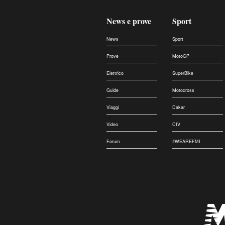
News e prove
Sport
News
Sport
Prove
MotoGP
Elettrico
SuperBike
Guide
Motocross
Viaggi
Dakar
Video
CIV
Forum
#WEAREFMI