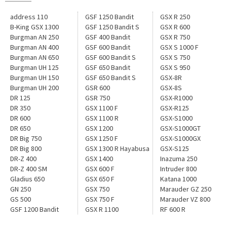
address 110
GSF 1250 Bandit
GSX R 250
B-King GSX 1300
GSF 1250 Bandit S
GSX R 600
Burgman AN 250
GSF 400 Bandit
GSX R 750
Burgman AN 400
GSF 600 Bandit
GSX S 1000 F
Burgman AN 650
GSF 600 Bandit S
GSX S 750
Burgman UH 125
GSF 650 Bandit
GSX S 950
Burgman UH 150
GSF 650 Bandit S
GSX-8R
Burgman UH 200
GSR 600
GSX-8S
DR 125
GSR 750
GSX-R1000
DR 350
GSX 1100 F
GSX-R125
DR 600
GSX 1100 R
GSX-S1000
DR 650
GSX 1200
GSX-S1000GT
DR Big 750
GSX 1250 F
GSX-S1000GX
DR Big 800
GSX 1300 R Hayabusa
GSX-S125
DR-Z 400
GSX 1400
Inazuma 250
DR-Z 400 SM
GSX 600 F
Intruder 800
Gladius 650
GSX 650 F
Katana 1000
GN 250
GSX 750
Marauder GZ 250
GS 500
GSX 750 F
Marauder VZ 800
GSF 1200 Bandit
GSX R 1100
RF 600 R