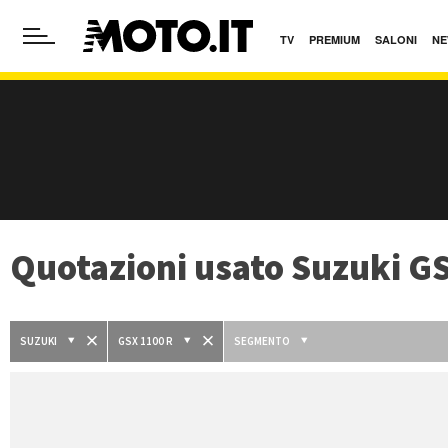
TV
PREMIUM
SALONI
NE
Quotazioni usato Suzuki G
SUZUKI
GSX 1100 R
SEGMENTO