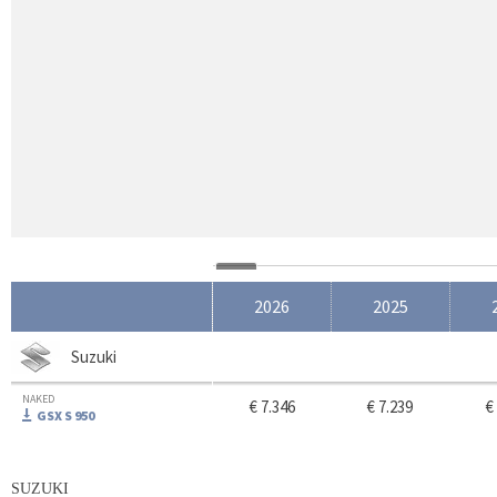
2026
2025
Suzuki
NAKED
€ 7.346
€ 7.239
€
GSX S 950
SUZUKI