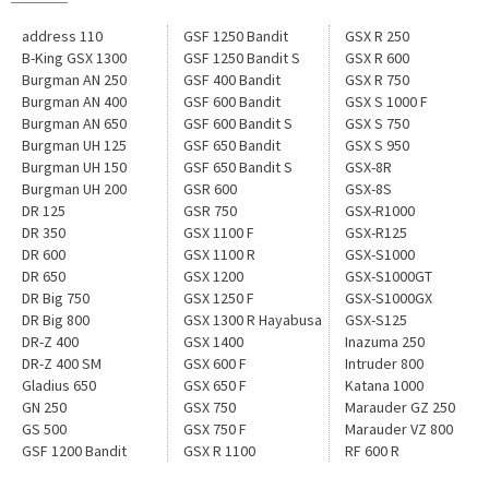
address 110
GSF 1250 Bandit
GSX R 250
B-King GSX 1300
GSF 1250 Bandit S
GSX R 600
Burgman AN 250
GSF 400 Bandit
GSX R 750
Burgman AN 400
GSF 600 Bandit
GSX S 1000 F
Burgman AN 650
GSF 600 Bandit S
GSX S 750
Burgman UH 125
GSF 650 Bandit
GSX S 950
Burgman UH 150
GSF 650 Bandit S
GSX-8R
Burgman UH 200
GSR 600
GSX-8S
DR 125
GSR 750
GSX-R1000
DR 350
GSX 1100 F
GSX-R125
DR 600
GSX 1100 R
GSX-S1000
DR 650
GSX 1200
GSX-S1000GT
DR Big 750
GSX 1250 F
GSX-S1000GX
DR Big 800
GSX 1300 R Hayabusa
GSX-S125
DR-Z 400
GSX 1400
Inazuma 250
DR-Z 400 SM
GSX 600 F
Intruder 800
Gladius 650
GSX 650 F
Katana 1000
GN 250
GSX 750
Marauder GZ 250
GS 500
GSX 750 F
Marauder VZ 800
GSF 1200 Bandit
GSX R 1100
RF 600 R