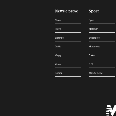
News e prove
Sport
News
Sport
Prove
MotoGP
Elettrico
SuperBike
Guide
Motocross
Viaggi
Dakar
Video
CIV
Forum
#WEAREFMI