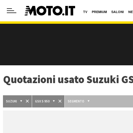
TV
PREMIUM
SALONI
NE
Quotazioni usato Suzuki GS
SUZUKI
GSX S 950
SEGMENTO