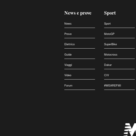
News e prove
Sport
News
Sport
Prove
MotoGP
Elettrico
SuperBike
Guide
Motocross
Viaggi
Dakar
Video
CIV
Forum
#WEAREFMI