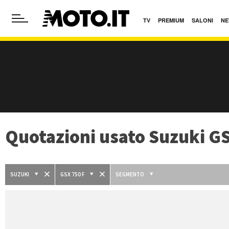
TV
PREMIUM
SALONI
NE
Quotazioni usato Suzuki GS
SUZUKI
GSX 750 F
SEGMENTO