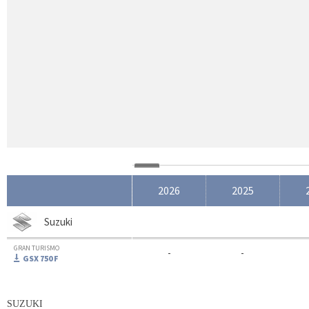
2026
2025
Suzuki
GRAN TURISMO
-
-
GSX 750 F
SUZUKI