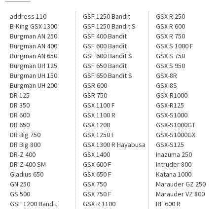
address 110
GSF 1250 Bandit
GSX R 250
B-King GSX 1300
GSF 1250 Bandit S
GSX R 600
Burgman AN 250
GSF 400 Bandit
GSX R 750
Burgman AN 400
GSF 600 Bandit
GSX S 1000 F
Burgman AN 650
GSF 600 Bandit S
GSX S 750
Burgman UH 125
GSF 650 Bandit
GSX S 950
Burgman UH 150
GSF 650 Bandit S
GSX-8R
Burgman UH 200
GSR 600
GSX-8S
DR 125
GSR 750
GSX-R1000
DR 350
GSX 1100 F
GSX-R125
DR 600
GSX 1100 R
GSX-S1000
DR 650
GSX 1200
GSX-S1000GT
DR Big 750
GSX 1250 F
GSX-S1000GX
DR Big 800
GSX 1300 R Hayabusa
GSX-S125
DR-Z 400
GSX 1400
Inazuma 250
DR-Z 400 SM
GSX 600 F
Intruder 800
Gladius 650
GSX 650 F
Katana 1000
GN 250
GSX 750
Marauder GZ 250
GS 500
GSX 750 F
Marauder VZ 800
GSF 1200 Bandit
GSX R 1100
RF 600 R