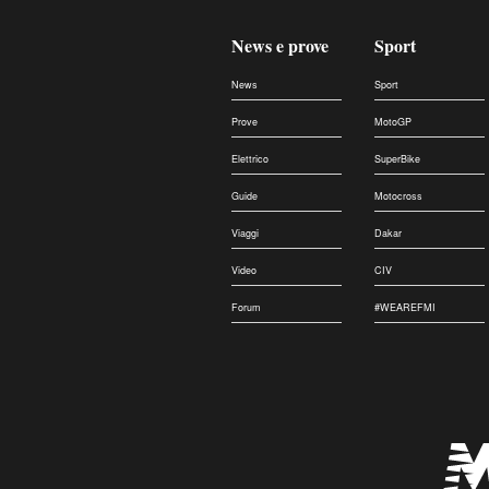
News e prove
Sport
News
Sport
Prove
MotoGP
Elettrico
SuperBike
Guide
Motocross
Viaggi
Dakar
Video
CIV
Forum
#WEAREFMI