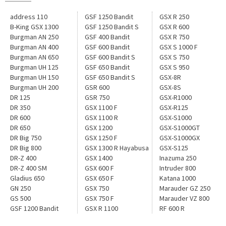
address 110
GSF 1250 Bandit
GSX R 250
B-King GSX 1300
GSF 1250 Bandit S
GSX R 600
Burgman AN 250
GSF 400 Bandit
GSX R 750
Burgman AN 400
GSF 600 Bandit
GSX S 1000 F
Burgman AN 650
GSF 600 Bandit S
GSX S 750
Burgman UH 125
GSF 650 Bandit
GSX S 950
Burgman UH 150
GSF 650 Bandit S
GSX-8R
Burgman UH 200
GSR 600
GSX-8S
DR 125
GSR 750
GSX-R1000
DR 350
GSX 1100 F
GSX-R125
DR 600
GSX 1100 R
GSX-S1000
DR 650
GSX 1200
GSX-S1000GT
DR Big 750
GSX 1250 F
GSX-S1000GX
DR Big 800
GSX 1300 R Hayabusa
GSX-S125
DR-Z 400
GSX 1400
Inazuma 250
DR-Z 400 SM
GSX 600 F
Intruder 800
Gladius 650
GSX 650 F
Katana 1000
GN 250
GSX 750
Marauder GZ 250
GS 500
GSX 750 F
Marauder VZ 800
GSF 1200 Bandit
GSX R 1100
RF 600 R