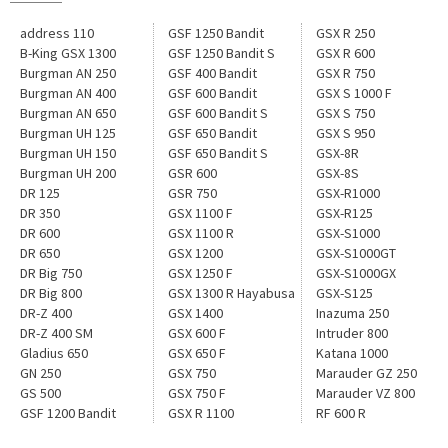
address 110
GSF 1250 Bandit
GSX R 250
B-King GSX 1300
GSF 1250 Bandit S
GSX R 600
Burgman AN 250
GSF 400 Bandit
GSX R 750
Burgman AN 400
GSF 600 Bandit
GSX S 1000 F
Burgman AN 650
GSF 600 Bandit S
GSX S 750
Burgman UH 125
GSF 650 Bandit
GSX S 950
Burgman UH 150
GSF 650 Bandit S
GSX-8R
Burgman UH 200
GSR 600
GSX-8S
DR 125
GSR 750
GSX-R1000
DR 350
GSX 1100 F
GSX-R125
DR 600
GSX 1100 R
GSX-S1000
DR 650
GSX 1200
GSX-S1000GT
DR Big 750
GSX 1250 F
GSX-S1000GX
DR Big 800
GSX 1300 R Hayabusa
GSX-S125
DR-Z 400
GSX 1400
Inazuma 250
DR-Z 400 SM
GSX 600 F
Intruder 800
Gladius 650
GSX 650 F
Katana 1000
GN 250
GSX 750
Marauder GZ 250
GS 500
GSX 750 F
Marauder VZ 800
GSF 1200 Bandit
GSX R 1100
RF 600 R