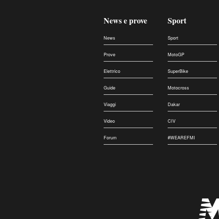
News e prove
Sport
News
Sport
Prove
MotoGP
Elettrico
SuperBike
Guide
Motocross
Viaggi
Dakar
Video
CIV
Forum
#WEAREFMI