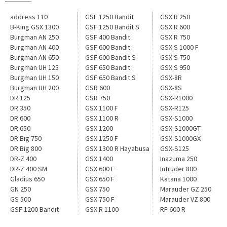
address 110
GSF 1250 Bandit
GSX R 250
B-King GSX 1300
GSF 1250 Bandit S
GSX R 600
Burgman AN 250
GSF 400 Bandit
GSX R 750
Burgman AN 400
GSF 600 Bandit
GSX S 1000 F
Burgman AN 650
GSF 600 Bandit S
GSX S 750
Burgman UH 125
GSF 650 Bandit
GSX S 950
Burgman UH 150
GSF 650 Bandit S
GSX-8R
Burgman UH 200
GSR 600
GSX-8S
DR 125
GSR 750
GSX-R1000
DR 350
GSX 1100 F
GSX-R125
DR 600
GSX 1100 R
GSX-S1000
DR 650
GSX 1200
GSX-S1000GT
DR Big 750
GSX 1250 F
GSX-S1000GX
DR Big 800
GSX 1300 R Hayabusa
GSX-S125
DR-Z 400
GSX 1400
Inazuma 250
DR-Z 400 SM
GSX 600 F
Intruder 800
Gladius 650
GSX 650 F
Katana 1000
GN 250
GSX 750
Marauder GZ 250
GS 500
GSX 750 F
Marauder VZ 800
GSF 1200 Bandit
GSX R 1100
RF 600 R