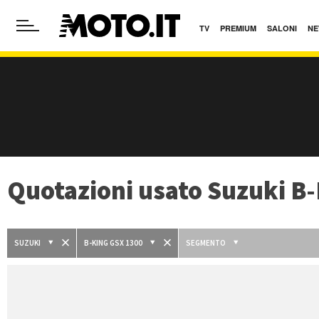
TV
PREMIUM
SALONI
NE
Quotazioni usato Suzuki B
SUZUKI
B-KING GSX 1300
SEGMENTO