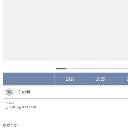
2026
2025
Suzuki
NAKED
-
-
B-King GSX 1300
SUZUKI