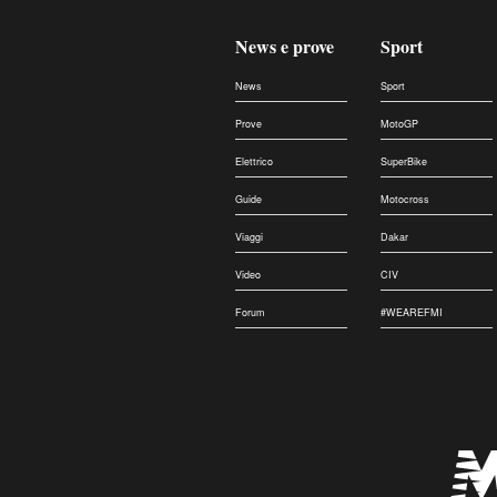
News e prove
Sport
News
Sport
Prove
MotoGP
Elettrico
SuperBike
Guide
Motocross
Viaggi
Dakar
Video
CIV
Forum
#WEAREFMI