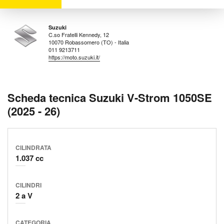
Suzuki
C.so Fratelli Kennedy, 12
10070 Robassomero (TO) - Italia
011 9213711
https://moto.suzuki.it/
Scheda tecnica Suzuki V-Strom 1050SE
(2025 - 26)
CILINDRATA
1.037 cc
CILINDRI
2 a V
CATEGORIA