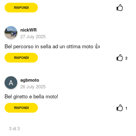
RISPONDI
nickWR
27 July 2025
Bel percorso in sella ad un ottima moto 👍
2
RISPONDI
agbmoto
26 July 2025
Bel giretto e bella moto!
1
RISPONDI
3 di 3