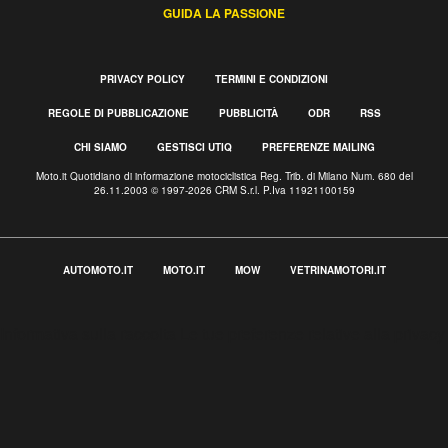
GUIDA LA PASSIONE
PRIVACY POLICY
TERMINI E CONDIZIONI
REGOLE DI PUBBLICAZIONE
PUBBLICITÀ
ODR
RSS
CHI SIAMO
GESTISCI UTIQ
PREFERENZE MAILING
Moto.it Quotidiano di informazione motociclistica Reg. Trib. di Milano Num. 680 del
26.11.2003 © 1997-2026 CRM S.r.l. P.Iva 11921100159
AUTOMOTO.IT
MOTO.IT
MOW
VETRINAMOTORI.IT
Informativa sulla raccolta
Le tue preferenze relative alla privacy