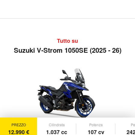
Tutto su
Suzuki V-Strom 1050SE (2025 - 26)
PREZZO
Cilindrata
Potenza
Pe
12.990 €
1.037 cc
107 cv
242