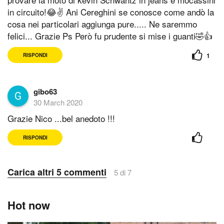
in circuito!😂✌ Ani Cereghini se conosce come andò la
cosa nei particolari aggiunga pure..... Ne saremmo
felici... Grazie Ps Però fu prudente si mise i guanti🤣👍
1
RISPONDI
gibo63
30 March 2020
Grazie Nico ...bel anedoto !!!
RISPONDI
Carica altri 5 commenti
5 di 7
Hot now