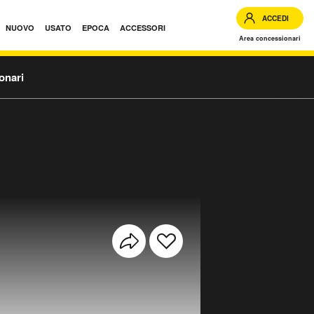
ACCEDI
NUOVO
USATO
EPOCA
ACCESSORI
Area concessionari
onari