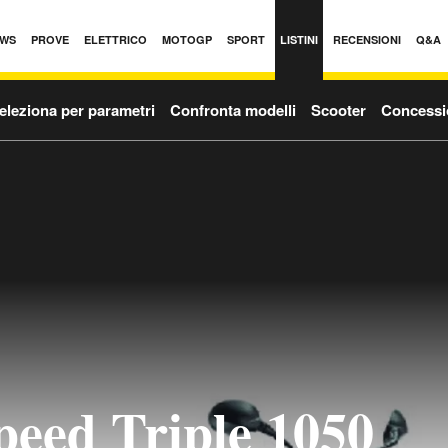
WS
PROVE
ELETTRICO
MOTOGP
SPORT
LISTINI
RECENSIONI
Q&A
eleziona per parametri
Confronta modelli
Scooter
Concessi
eed Triple 1050