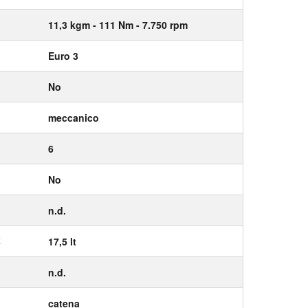
11,3
kgm
- 111
Nm
- 7.750
rpm
Euro 3
No
meccanico
6
No
n.d.
E
17,5 lt
n.d.
catena