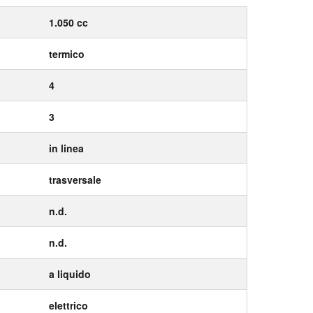
1.050 cc
termico
4
3
in linea
trasversale
n.d.
n.d.
a liquido
elettrico