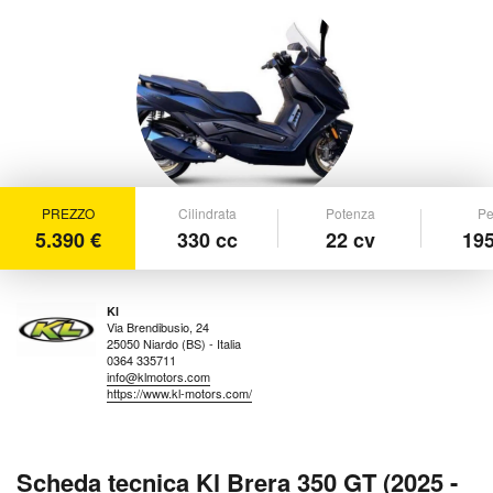
PREZZO
Cilindrata
Potenza
Pe
5.390 €
330 cc
22 cv
195
Kl
Via Brendibusio, 24
25050 Niardo (BS) - Italia
0364 335711
info@klmotors.com
https://www.kl-motors.com/
Scheda tecnica Kl Brera 350 GT (2025 -