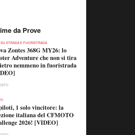
time da Prove
 SU STRADA E FUORISTRADA
va Zontes 368G MY26: lo
oter Adventure che non si tira
ietro nemmeno in fuoristrada
IDEO]
OSTO
TI
piloti, 1 solo vincitore: la
ezione italiana del CFMOTO
llenge 2026! [VIDEO]
OSTO