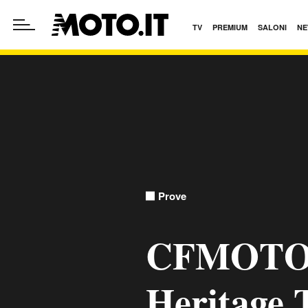
TV
PREMIUM
SALONI
NE
Prove
CFMOTO 
Heritage 