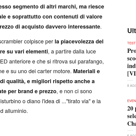
esso segmento di altri marchi, ma riesce
le e soprattutto con contenuti di valore
.
rezzo di acquisto davvero interessante
Ul
scrambler colpisce per
la piacevolezza del
TEST
Pro
, a partire dalla luce
re su vari elementi
sco
LED anteriore e che si ritrova sul parafango,
ind
ne e su uno dei carter motore.
Materiali e
[V
 qualità, e migliori rispetto anche a
8 AG
, e non ci sono
ate per brand e prezzo
sturbino o diano l'idea di ..."tirato via" e la
EVEN
20 
 d alluminio.
sel
Cha
6 AG