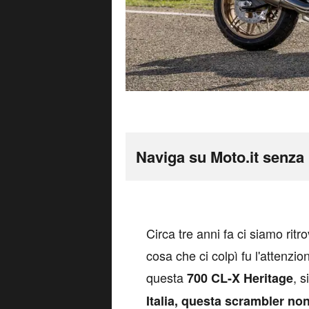
Naviga su Moto.it senza 
C
irca tre anni fa ci siamo ri
cosa che ci colpì fu l'attenzio
questa
, s
700 CL-X Heritage
Italia, questa scrambler no