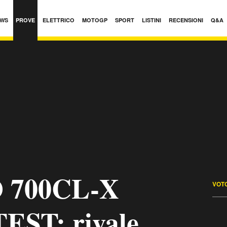
WS
PROVE
ELETTRICO
MOTOGP
SPORT
LISTINI
RECENSIONI
Q&A
700CL-X
VOTO
TEST: rivale