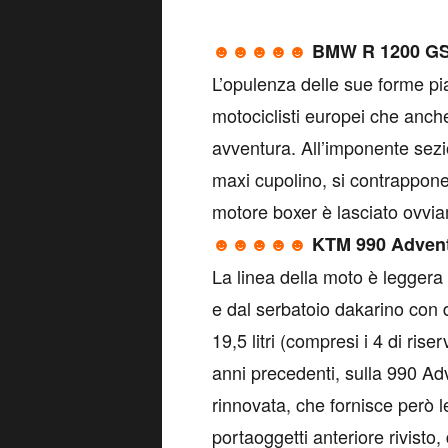
☻☻☻
☻
☻
BMW R 1200 GS
L’opulenza delle sue forme p
motociclisti europei che anc
avventura. All’imponente sezi
maxi cupolino, si contrappone l
motore boxer è lasciato ovvia
☻☻
☻
☻☻
KTM 990 Adven
La linea della moto è leggera 
e dal serbatoio dakarino con 
19,5 litri (compresi i 4 di riser
anni precedenti, sulla 990 A
rinnovata, che fornisce però 
portaoggetti anteriore rivisto, 