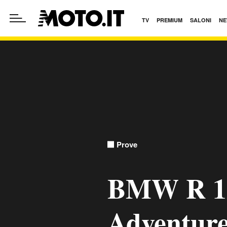
TV
PREMIUM
SALONI
NE
Prove
BMW R 1
Adventur