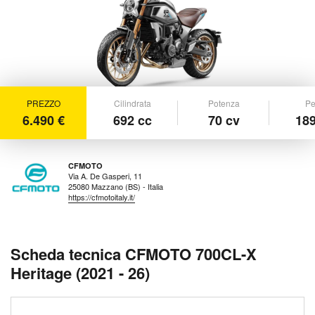
PREZZO
Cilindrata
Potenza
Pe
6.490 €
692 cc
70 cv
189
CFMOTO
Via A. De Gasperi, 11
25080 Mazzano (BS) - Italia
https://cfmotoitaly.it/
Scheda tecnica CFMOTO 700CL-X
Heritage (2021 - 26)