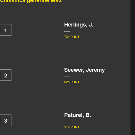
Classifica generale MX2
Herlings, J.
1
739 PUNTI
Seewer, Jeremy
2
625 PUNTI
Paturel, B.
3
512 PUNTI