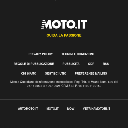
GUIDA LA PASSIONE
PRIVACY POLICY
TERMINI E CONDIZIONI
REGOLE DI PUBBLICAZIONE
PUBBLICITÀ
ODR
RSS
CHI SIAMO
GESTISCI UTIQ
PREFERENZE MAILING
Moto.it Quotidiano di informazione motociclistica Reg. Trib. di Milano Num. 680 del
26.11.2003 © 1997-2026 CRM S.r.l. P.Iva 11921100159
AUTOMOTO.IT
MOTO.IT
MOW
VETRINAMOTORI.IT
Informativa sulla raccolta
Le tue preferenze relative alla privacy