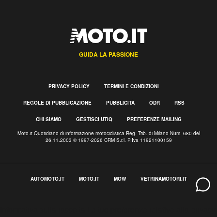
GUIDA LA PASSIONE
PRIVACY POLICY
TERMINI E CONDIZIONI
REGOLE DI PUBBLICAZIONE
PUBBLICITÀ
ODR
RSS
CHI SIAMO
GESTISCI UTIQ
PREFERENZE MAILING
Moto.it Quotidiano di informazione motociclistica Reg. Trib. di Milano Num. 680 del
26.11.2003 © 1997-2026 CRM S.r.l. P.Iva 11921100159
AUTOMOTO.IT
MOTO.IT
MOW
VETRINAMOTORI.IT
Informativa sulla raccolta
Le tue preferenze relative alla privacy