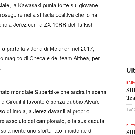
ciale, la Kawasaki punta forte sul giovane
roseguire nella striscia positiva che lo ha
 che a Jerez con la ZX-10RR del Turkish
 a parte la vittoria di Melandri nel 2017,
no magico di Checa e del team Althea, per
.
Ul
BREA
SBK
nato mondiale Superbike che andrà in scena
Te
ld Circuit il favorito è senza dubbio Alvaro
so di Imola, a Jerez davanti al proprio
4 AG
ore assoluto del campionato, e la sua caduta
BREA
 solamente uno sfortunato incidente di
SBK