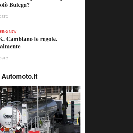
olò Bulega?
OSTO
KING NEW
. Cambiano le regole.
nalmente
OSTO
 Automoto.it