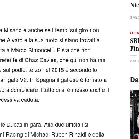
Nic
3 AG
a Misano e anche se i tempi sul giro non
BREA
he Alvaro e la sua moto si siano trovati a
SBK
Fi
olata a Marco Simoncelli. Pista che non
referite di Chaz Davies, che qui non ha mai
2 AG
te sul podio: terzo nel 2015 e secondo lo
Da
nigale V2. In Spagna il gallese è tornato a
ed a complicare il tutto ci si è messo anche il
ccessiva caduta.
Ducati in gara. Alle due ufficiali si
ni Racing di Michael Ruben Rinaldi e della