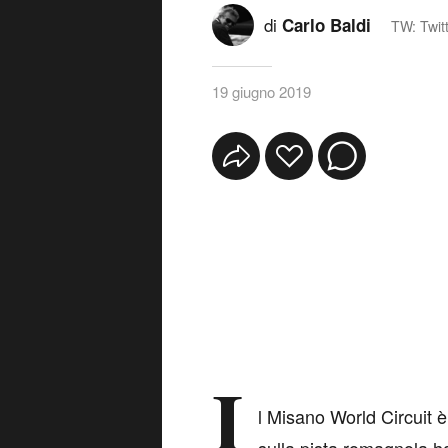
di
Carlo Baldi
TW: Twit
19 giugno 2019
I
l Misano World Circuit è