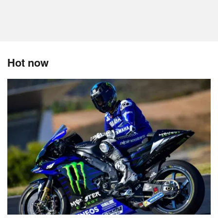
Hot now