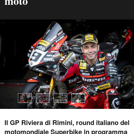
moto
vedi tutti
Il GP Riviera di Rimini, round italiano del
motomondiale Superbike in programma