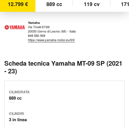
12.799 €
889 cc
119 cv
171
Yamaha
Via Tinelli 67/69
20050 Gerno di Lesmo (MI) - Italia
848 580 569
https://www.yamaha-motor.eu/it/it/
Scheda tecnica Yamaha MT-09 SP (2021
- 23)
CILINDRATA
889 cc
CILINDRI
3 in linea