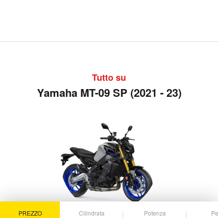
Tutto su
Yamaha MT-09 SP (2021 - 23)
PREZZO
Cilindrata
Potenza
Pe