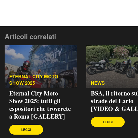
Articoli correlati
ETERNAL CITY MOTO
SHOW 2025
NEWS
Eternal City Moto
BSA, il ritorno su
Show 2025: tutti gli
strade del Lario
espositori che troverete
[VIDEO & GAL
a Roma [GALLERY]
LEGGI
LEGGI