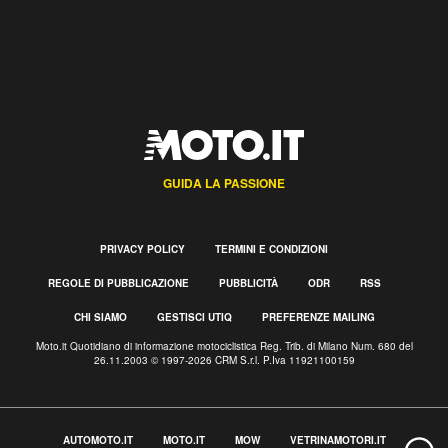
GUIDA LA PASSIONE
PRIVACY POLICY
TERMINI E CONDIZIONI
REGOLE DI PUBBLICAZIONE
PUBBLICITÀ
ODR
RSS
CHI SIAMO
GESTISCI UTIQ
PREFERENZE MAILING
Moto.it Quotidiano di informazione motociclistica Reg. Trib. di Milano Num. 680 del
26.11.2003 © 1997-2026 CRM S.r.l. P.Iva 11921100159
AUTOMOTO.IT
MOTO.IT
MOW
VETRINAMOTORI.IT