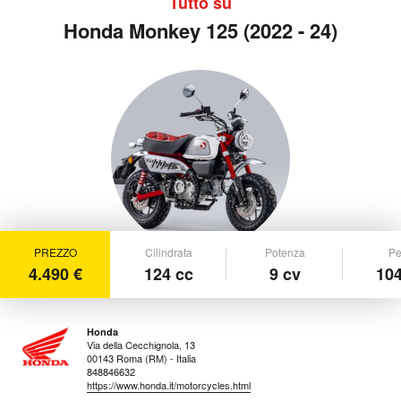
Tutto su
Honda Monkey 125 (2022 - 24)
PREZZO
Cilindrata
Potenza
Pe
4.490 €
124 cc
9 cv
104
Honda
Via della Cecchignola, 13
00143 Roma (RM) - Italia
848846632
https://www.honda.it/motorcycles.html