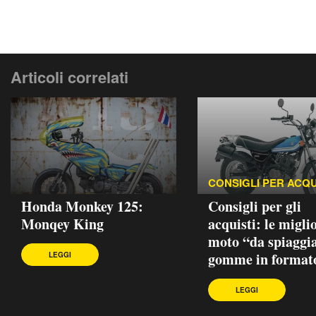
Articoli correlati
CONSIGLI PER ACQU
Honda Monkey 125:
Consigli per gli
Monqey King
acquisti: le migli
moto “da spiaggi
gomme in format
LEGGI
LEGGI