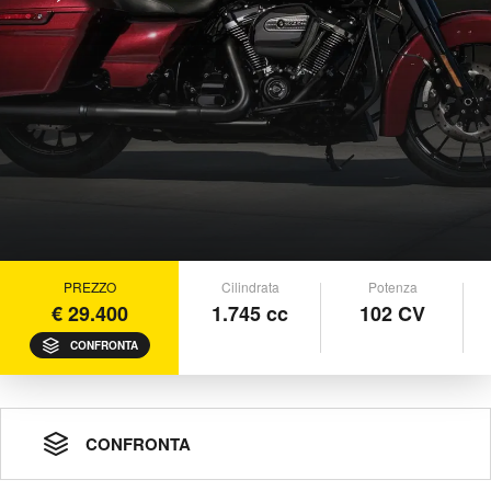
PREZZO
Cilindrata
Potenza
€ 29.400
1.745 cc
102 CV
CONFRONTA
CONFRONTA