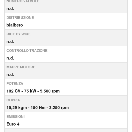
NUMERO VALVOLE
n.d.
DISTRIBUZIONE
bialbero
RIDE BY WIRE
n.d.
CONTROLLO TRAZIONE
n.d.
MAPPE MOTORE
n.d.
POTENZA
102
CV
- 75
kW
- 5.500
rpm
COPPIA
15,29
kgm
- 150
Nm
- 3.250
rpm
EMISSIONI
Euro 4