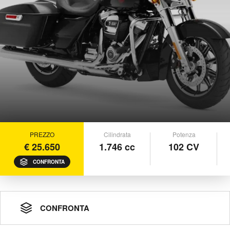
PREZZO
Cilindrata
Potenza
€ 25.650
1.746 cc
102 CV
CONFRONTA
CONFRONTA