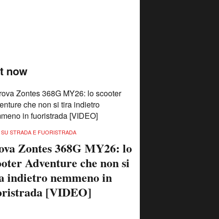
t now
 SU STRADA E FUORISTRADA
ova Zontes 368G MY26: lo
ooter Adventure che non si
ra indietro nemmeno in
oristrada [VIDEO]