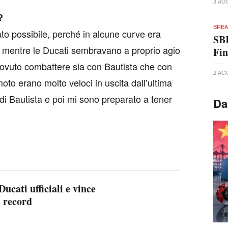
3 AG
?
BREA
ato possibile, perché in alcune curve era
SBK
to, mentre le Ducati sembravano a proprio agio
Fi
dovuto combattere sia con Bautista che con
2 AG
to erano molto veloci in uscita dall’ultima
di Bautista e poi mi sono preparato a tener
Da
ucati ufficiali e vince
 record