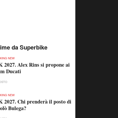
time da Superbike
KING NEW
 2027. Alex Rins si propone ai
am Ducati
OSTO
KING NEW
 2027. Chi prenderà il posto di
olò Bulega?