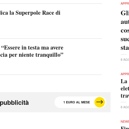
APPR
Gl
ica la Superpole Race di
au
co
su
st
 “Essere in testa ma avere
scia per niente tranquillo”
8 AG
APPR
La 
ele
tra
pubblicità
1 EURO AL MESE
8 AG
NEW
Fin