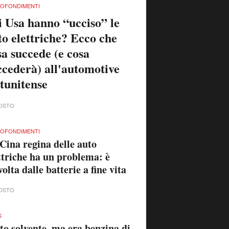
OFONDIMENTI
i Usa hanno “ucciso” le
to elettriche? Ecco che
sa succede (e cosa
ccederà) all'automotive
atunitense
OSTO
OFONDIMENTI
Cina regina delle auto
ttriche ha un problema: è
volta dalle batterie a fine vita
OSTO
S
to solvente, ma era benzina di