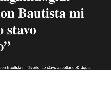
con Bautista mi
o stavo
o”