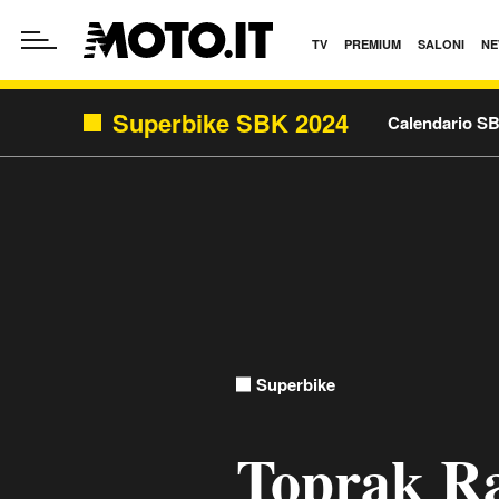
TV
PREMIUM
SALONI
NE
Superbike SBK 2024
Calendario S
Superbike
Toprak Ra