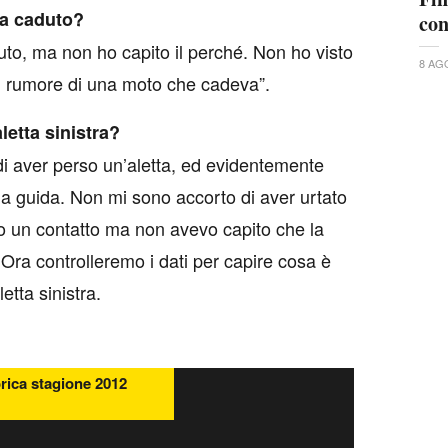
ra caduto?
con
to, ma non ho capito il perché. Non ho visto
8 AG
 il rumore di una moto che cadeva”.
letta sinistra?
i aver perso un’aletta, ed evidentemente
mia guida. Non mi sono accorto di aver urtato
o un contatto ma non avevo capito che la
Ora controlleremo i dati per capire cosa è
etta sinistra.
orica stagione 2012