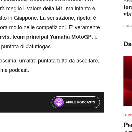
tor
irà meglio il valore della M1, ma intanto è
via
fatto in Giappone. La sensazione, ripeto, è
ra molto nelle competizioni. E’ veramente
8 AG
: è
arvis, team principal Yamaha MotoGP
Da
 puntata di #atuttogas.
ssima: un’altra puntata tutta da ascoltare,
orme podcast.
APPLE
PODCASTS
NEW
Peu