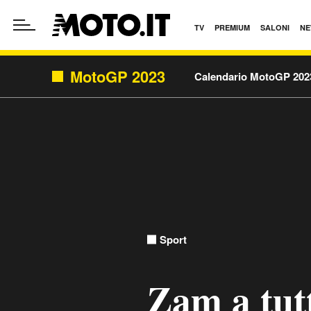
TV
PREMIUM
SALONI
NE
MotoGP 2023
Calendario MotoGP 202
Sport
Zam a tut