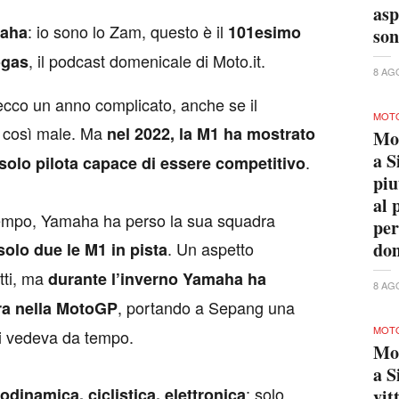
asp
: io sono lo Zam, questo è il
aha
101esimo
son
, il podcast domenicale di Moto.it.
ogas
8 AG
ecco un anno complicato, anche se il
MOTO
oi così male. Ma
nel 2022, la M1 ha mostrato
Mo
a S
.
 solo pilota capace di essere competitivo
piu
al 
tempo, Yamaha ha perso la sua squadra
per
. Un aspetto
dom
olo due le M1 in pista
tti, ma
durante l’inverno Yamaha ha
8 AG
, portando a Sepang una
ra nella MotoGP
MOTO
si vedeva da tempo.
Mo
a S
: solo
odinamica, ciclistica, elettronica
vit