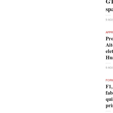
GT
sp
9 AG
APPR
Pro
Ait
ele
Hu
9 AG
FORM
F1,
fab
qui
pri