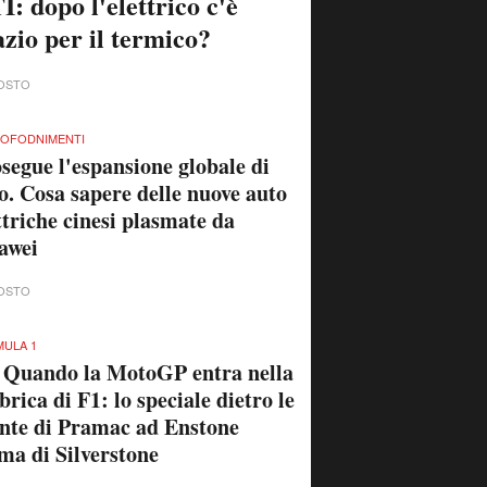
I: dopo l'elettrico c'è
azio per il termico?
OSTO
OFODNIMENTI
segue l'espansione globale di
o. Cosa sapere delle nuove auto
ttriche cinesi plasmate da
awei
OSTO
ULA 1
 Quando la MotoGP entra nella
brica di F1: lo speciale dietro le
nte di Pramac ad Enstone
ma di Silverstone