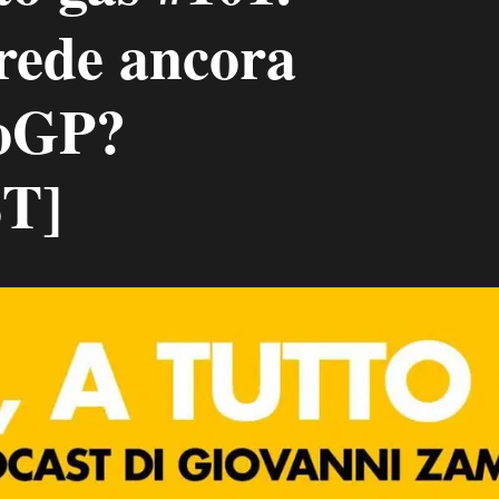
rede ancora
toGP?
T]