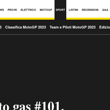
WS
PROVE
ELETTRICO
MOTOGP
SPORT
LISTINI
RECENSIONI
Q&A
3
Classifica MotoGP 2023
Team e Piloti MotoGP 2023
Edizio
to gas #101.