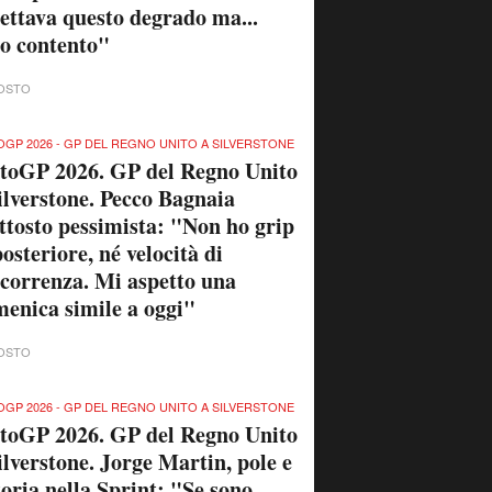
ettava questo degrado ma...
o contento"
OSTO
GP 2026 - GP DEL REGNO UNITO A SILVERSTONE
toGP 2026. GP del Regno Unito
ilverstone. Pecco Bagnaia
ttosto pessimista: "Non ho grip
posteriore, né velocità di
correnza. Mi aspetto una
enica simile a oggi"
OSTO
GP 2026 - GP DEL REGNO UNITO A SILVERSTONE
toGP 2026. GP del Regno Unito
ilverstone. Jorge Martin, pole e
toria nella Sprint: "Se sono