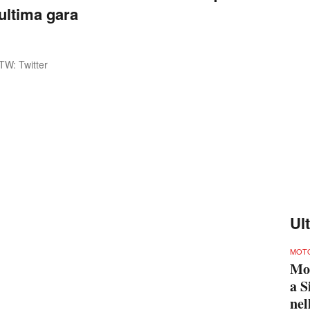
l’ultima gara
TW: Twitter
Ul
MOTO
Mo
a S
nel