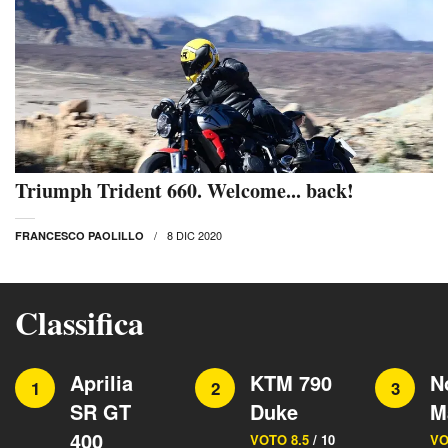
Triumph Trident 660. Welcome... back!
8 DIC 2020
FRANCESCO PAOLILLO
Classifica
Aprilia
KTM 790
N
1
2
3
SR GT
Duke
M
400
VOTO 8.5
/ 10
VO