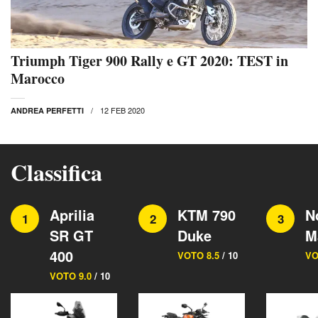
Triumph Tiger 900 Rally e GT 2020: TEST in
Marocco
12 FEB 2020
ANDREA PERFETTI
Classifica
Aprilia
KTM 790
N
1
2
3
SR GT
Duke
M
400
VOTO 8.5
/ 10
VO
VOTO 9.0
/ 10