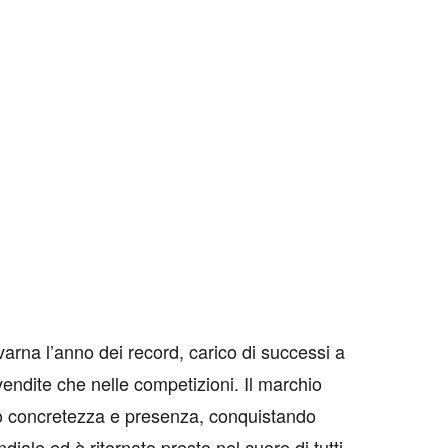
arna l’anno dei record, carico di successi a
 vendite che nelle competizioni. Il marchio
o concretezza e presenza, conquistando
diale ed è ritornato presto nel cuore di tutti