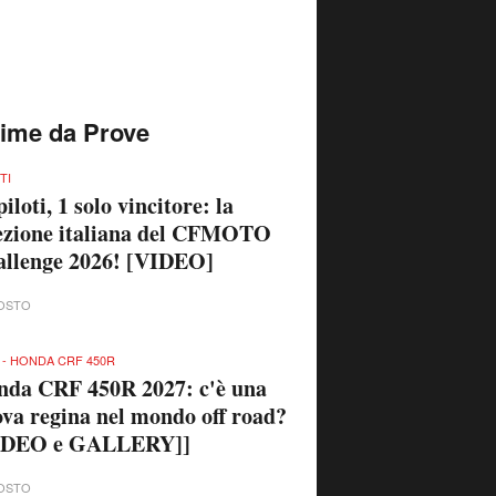
time da Prove
TI
piloti, 1 solo vincitore: la
ezione italiana del CFMOTO
llenge 2026! [VIDEO]
OSTO
 - HONDA CRF 450R
da CRF 450R 2027: c'è una
va regina nel mondo off road?
IDEO e GALLERY]]
OSTO