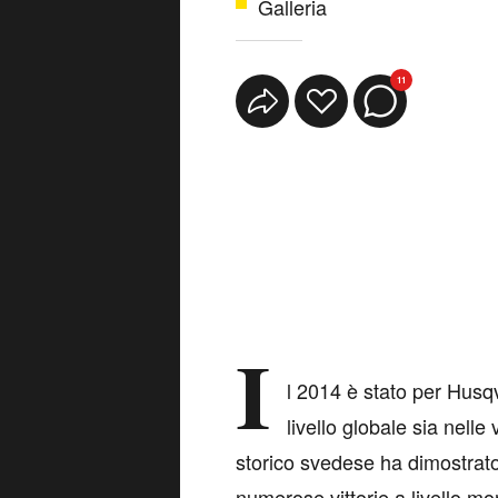
Galleria
11
I
l 2014 è stato per Husqv
livello globale sia nelle
storico svedese ha dimostrat
numerose vittorie a livello mon