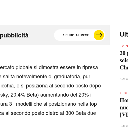
Ul
pubblicità
1 EURO AL MESE
EVEN
20 
sel
Cha
mercato globale si dimostra essere in ripresa
alita notevolmente di graduatoria, pur
6 AG
icchia, e si posiziona al secondo posto dopo
TEST
ky, 20,4% Beta) aumentando del 20% i
Hon
ura 3 i modelli che si posizionano nella top
nuo
za al secondo posto dietro al 300 Beta due
[V
6 AG