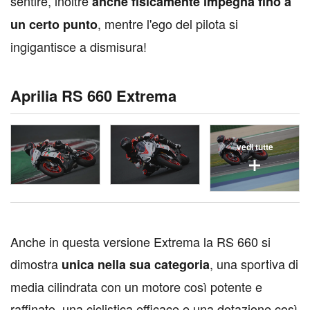
sentire, inoltre
anche fisicamente impegna fino a
, mentre l'ego del pilota si
un certo punto
ingigantisce a dismisura!
Aprilia RS 660 Extrema
vedi tutte
A
nche in questa versione Extrema la RS 660 si
dimostra
, una sportiva di
unica nella sua categoria
media cilindrata con un motore così potente e
raffinato, una ciclistica efficace e una dotazione così