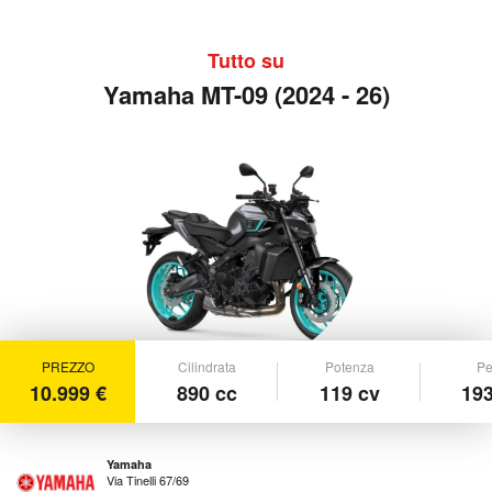
Tutto su
Yamaha MT-09 (2024 - 26)
PREZZO
Cilindrata
Potenza
Pe
10.999 €
890 cc
119 cv
193
Yamaha
Via Tinelli 67/69