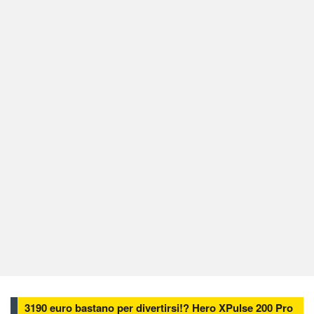
3190 euro bastano per divertirsi!? Hero XPulse 200 Pro