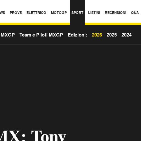
WS
PROVE
ELETTRICO
MOTOGP
SPORT
LISTINI
RECENSIONI
Q&A
o MXGP
Team e Piloti MXGP
Edizioni:
2026
2025
2024
MX: Tony