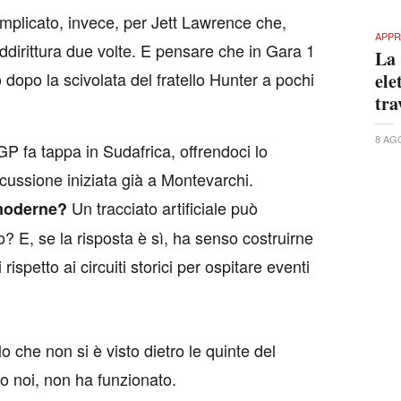
licato, invece, per Jett Lawrence che,
APPR
addirittura due volte. E pensare che in Gara 1
La 
dopo la scivolata del fratello Hunter a pochi
ele
tra
8 AG
P fa tappa in Sudafrica, offrendoci lo
cussione iniziata già a Montevarchi.
Un tracciato artificiale può
e moderne?
 E, se la risposta è sì, ha senso costruirne
 rispetto ai circuiti storici per ospitare eventi
o che non si è visto dietro le quinte del
o noi, non ha funzionato.