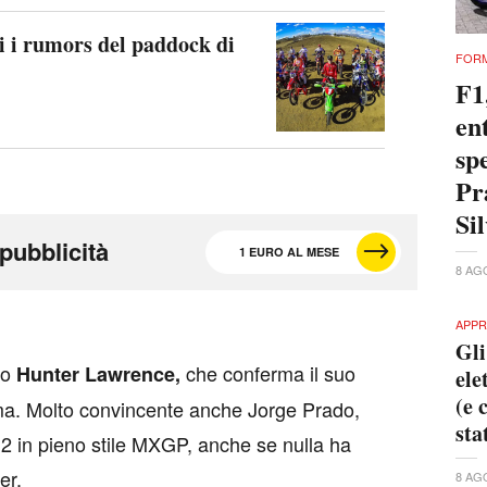
 i rumors del paddock di
FORM
F1
en
spe
Pr
Si
pubblicità
1 EURO AL MESE
8 AG
APPR
Gli
to
che conferma il suo
Hunter Lawrence,
ele
(e 
ma. Molto convincente anche Jorge Prado,
sta
2 in pieno stile MXGP, anche se nulla ha
er.
8 AG