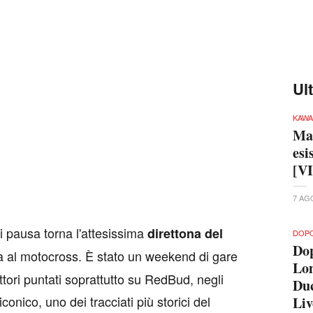
Ul
KAWA
Ma 
esi
[V
7 AG
 pausa torna l'attesissima
direttona del
DOP
Dop
 al motocross. È stato un weekend di gare
Lo
lettori puntati soprattutto su RedBud, negli
Du
onico, uno dei tracciati più storici del
Li