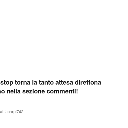
top torna la tanto attesa direttona
amo nella sezione commenti!
ttiacarpi742