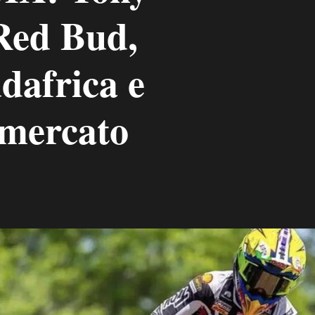
 Red Bud,
africa e
mercato