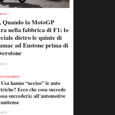
ULA 1
, Quando la MotoGP
tra nella fabbrica di F1: lo
ciale dietro le quinte di
amac ad Enstone prima di
lverstone
OSTO
OFONDIMENTI
 Usa hanno “ucciso” le auto
ttriche? Ecco che cosa succede
cosa succederà) all'automotive
tunitense
OSTO