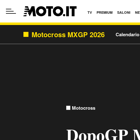
TV
PREMIUM
SALONI
NE
Motocross MXGP 2026
Calendari
Motocross
DopoGP 