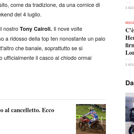
ito, come da tradizione, da una cornice di
3 AG
kend del 4 luglio.
MXGP
il nostro
Il nove volte
Tony Cairoli.
C'è
Her
 a ridosso della top ten nonostante un paio
fir
t'altro che banale, soprattutto se si
Lo
ufficialmente il casco al chiodo ormai
3 AG
Da
o al cancelletto. Ecco