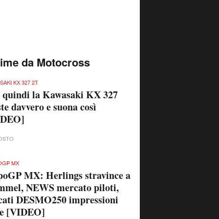
time da Motocross
SAKI KX 327 2T
quindi la Kawasaki KX 327
ste davvero e suona così
IDEO]
OSTO
OGP MX
oGP MX: Herlings stravince a
mmel, NEWS mercato piloti,
cati DESMO250 impressioni
ve [VIDEO]