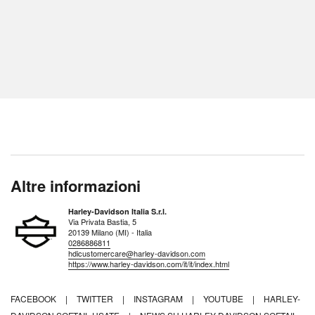
Altre informazioni
Harley-Davidson Italia S.r.l.
Via Privata Bastia, 5
20139 Milano (MI) - Italia
0286886811
hdicustomercare@harley-davidson.com
https://www.harley-davidson.com/it/it/index.html
FACEBOOK
|
TWITTER
|
INSTAGRAM
|
YOUTUBE
|
HARLEY-