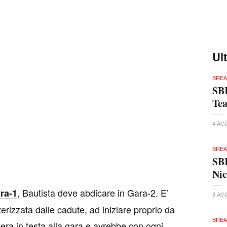
Ul
BREA
SBK
Te
4 AG
BREA
SBK
Nic
, Bautista deve abdicare in Gara-2. E’
ara-1
3 AG
erizzata dalle cadute, ad iniziare proprio da
BREA
 era in testa alla gara e avrebbe con ogni