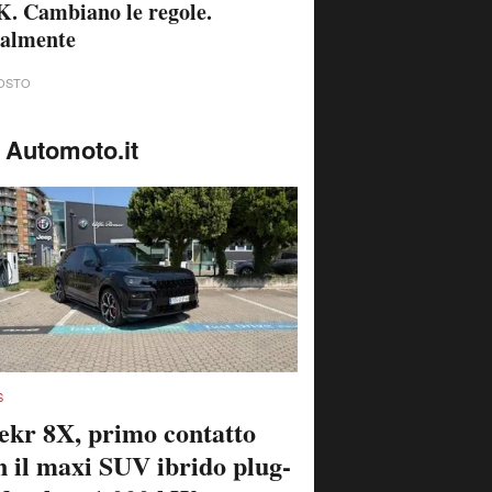
. Cambiano le regole.
nalmente
OSTO
 Automoto.it
S
ekr 8X, primo contatto
n il maxi SUV ibrido plug-