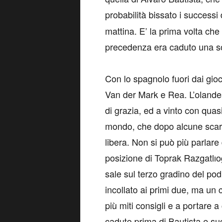
probabilità bissato i successi
mattina. E’ la prima volta che
precedenza era caduto una sol
Con lo spagnolo fuori dai giochi
Van der Mark e Rea. L’olande
di grazia, ed a vinto con quas
mondo, che dopo alcune scaram
libera. Non si può più parlar
posizione di Toprak Razgatlı
sale sul terzo gradino del po
incollato ai primi due, ma un 
più miti consigli e a portare a 
cadute prima di Bautista e s