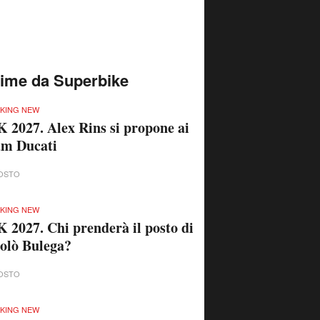
time da Superbike
KING NEW
 2027. Alex Rins si propone ai
am Ducati
OSTO
KING NEW
 2027. Chi prenderà il posto di
olò Bulega?
OSTO
KING NEW