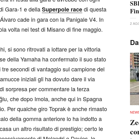
SBK
 di Gara-1 e della
di questa
Superpole race
Fi
 Álvaro cade in gara con la Panigale V4. In
2 AG
a volta nei test di Misano di fine maggio.
Da
, si sono ritrovati a lottare per la vittoria
se della Yamaha ha confermato il suo stato
i tre secondi di vantaggio sul campione del
ucce iniziali gli ha dovuto dare il via
e di sorpresa per commentare la terza
oğlu, che dopo Imola, anche qui in Spagna
dio. Per qualche giro Toprak è anche rimasto
NEW
calo della gomma anteriore lo ha indotto a
Ze
casa un altro risultato di prestigio; certo le
co
uccessivamente di Melandri e Davies lo