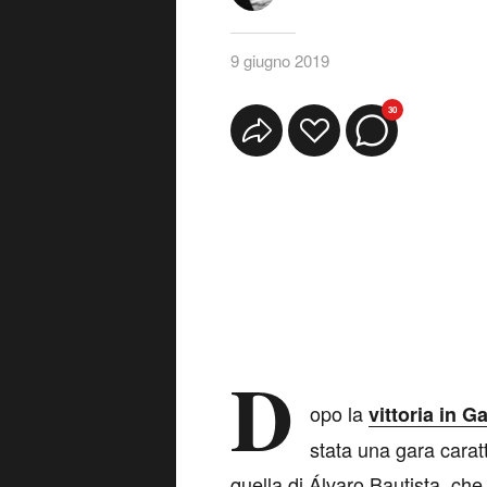
9 giugno 2019
30
D
opo la
vittoria in G
stata una gara caratt
quella di Álvaro Bautista, che