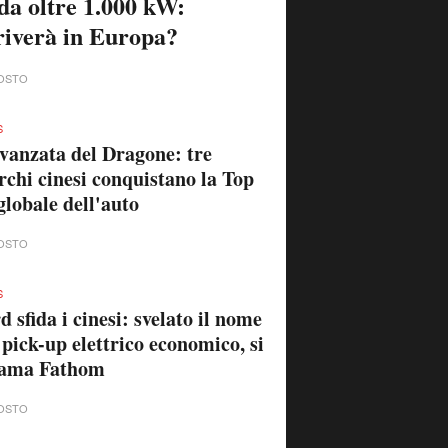
 da oltre 1.000 kW:
riverà in Europa?
OSTO
S
vanzata del Dragone: tre
chi cinesi conquistano la Top
globale dell'auto
OSTO
S
d sfida i cinesi: svelato il nome
 pick-up elettrico economico, si
iama Fathom
OSTO