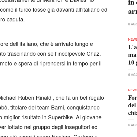
in
come il turco fosse già davanti all’italiano ed
ar
oro caduta.
6 AG
NEW
e dell’italiano, che è arrivato lungo e
L'a
uto trascinando con sé l’incolpevole Chaz,
mar
10 
moto e spera di riprendersi in tempo per il
6 AG
NEW
For
ichael Ruben Rinaldi, che fa un bel regalo
del
ò, titolare del team Barni, conquistando
ch
 miglior risultato in Superbike. Al giovane
6 AG
aver lottato nel gruppo degli inseguitori ed
i ben più esperti come Haslam, Cortese e