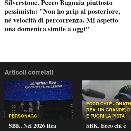
Silverstone. Pecco Bagnaia piuttosto
pessimista: "Non ho grip al posteriore,
né velocità di percorrenza. Mi aspetto
una domenica simile a oggi"
Articoli correlati
ECCO CHI È JONAT
REA. UN GRANDE, 
PERSONAGGI
E FUORI LA PISTA
SBK. Nel 2026 Rea
SBK. Ecco chi è