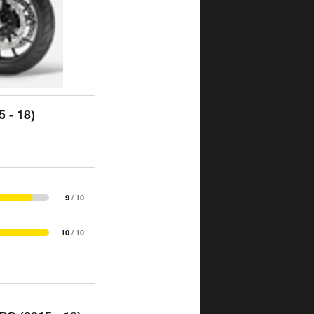
 - 18)
9
/ 10
10
/ 10