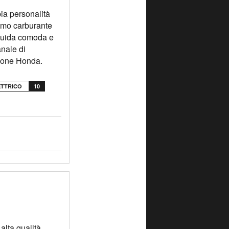
pia personalità
sumo carburante
. Guida comoda e
nale di
izione Honda.
ETTRICO
10
alta qualità