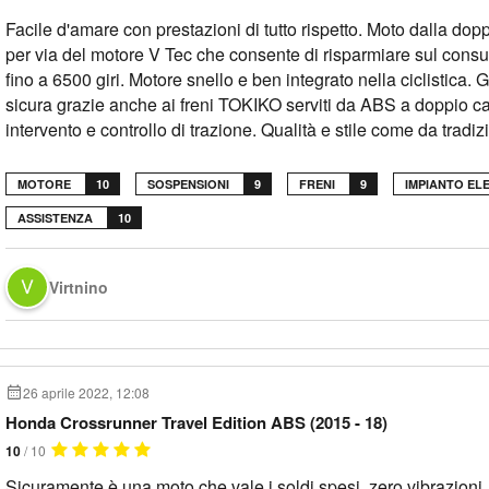
Facile d'amare con prestazioni di tutto rispetto. Moto dalla dop
per via del motore V Tec che consente di risparmiare sul con
fino a 6500 giri. Motore snello e ben integrato nella ciclistica
sicura grazie anche ai freni TOKIKO serviti da ABS a doppio ca
intervento e controllo di trazione. Qualità e stile come da trad
MOTORE
10
SOSPENSIONI
9
FRENI
9
IMPIANTO EL
ASSISTENZA
10
Virtnino
26 aprile 2022, 12:08
Honda Crossrunner Travel Edition ABS (2015 - 18)
10
/ 10
Sicuramente è una moto che vale i soldi spesi, zero vibrazioni, 