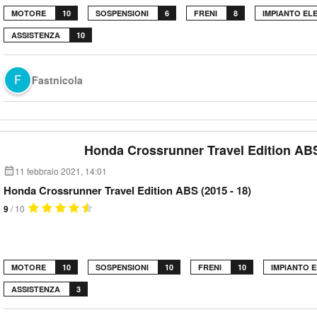
MOTORE
10
SOSPENSIONI
6
FRENI
8
IMPIANTO EL
ASSISTENZA
10
Fastnicola
Honda Crossrunner Travel Edition AB
11 febbraio 2021, 14:01
Honda Crossrunner Travel Edition ABS (2015 - 18)
9
/ 10
MOTORE
10
SOSPENSIONI
10
FRENI
10
IMPIANTO 
ASSISTENZA
3