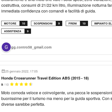
costruttiva, consumi di 21/22 km litro, illuminazione notturna fa
immediata confidenza con comandi e facilità di guida.
MOTORE
10
SOSPENSIONI
9
FRENI
10
IMPIANTO E
ASSISTENZA
9
gg.contro58_gmail.com
25 gennaio 2022, 17:05
Honda Crossrunner Travel Edition ABS (2015 - 18)
9
/ 10
Moto comoda veloce e coinvolgente, una pecca le sospension
buonissime per il turismo ma meno per la guida sportiva. Con
diverse sarebbe perfetta.