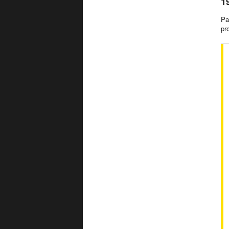
1
Pa
pr