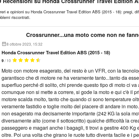
9 Recensioni su Honda Crossrunner Travel Edition AB
reri e opinioni su Honda Crossrunner Travel Edition ABS (2015 - 18): pregi, dif
oblemi riscontrati.
Crossrunner...una moto come non ne fann
8 ottobre 2023, 15:32
Honda Crossrunner Travel Edition ABS (2015 - 18)
9
/ 10
Moto con motore esagerato, del resto è un VFR, con la tecnolo
garantisco che di motore ne ha veramente tanto...tanto da esse
superfluo perché di solito, chi prende questo tipo di moto ci v
comunque non si mette a correre, si gode la moto e qui c'è il p
motore scalda molto, tanto che quando ci sono temperature oltr
veramente fastidio e toglie molto del piacere di andare in moto. 
non esagerato ma decisamente importante (242 KG la sola moto
diversamente alto (come il sottoscritto) qualche difficoltà la crea,
passeggero e magari anche i bagagli, ti trovi a gestire 400 Kg
oltre. Poi una volta che girano le ruote tutto diventa facile e i 