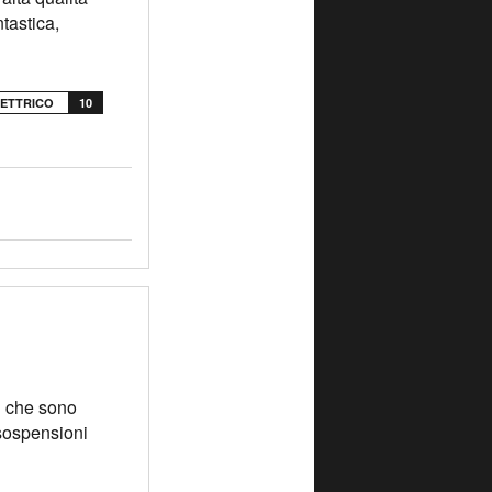
ntastica,
LETTRICO
10
i che sono
 sospensioni