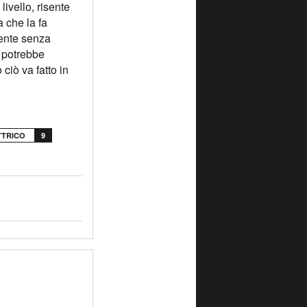
livello, risente
a che la fa
mente senza
à potrebbe
ciò va fatto in
TTRICO
9