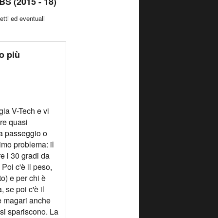
S (2015 - 18)
etti ed eventuali
o più
gia V-Tech e vi
re quasi
a a passeggio o
rimo problema: il
e i 30 gradi da
Poi c'è il peso,
) e per chi è
 se poi c'è il
 e magari anche
pesi spariscono. La