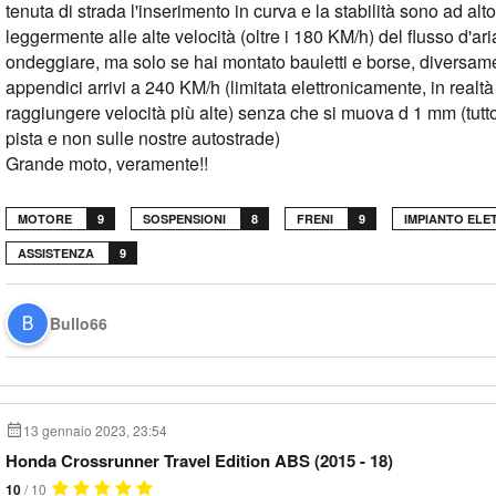
tenuta di strada l'inserimento in curva e la stabilità sono ad alto 
leggermente alle alte velocità (oltre i 180 KM/h) del flusso d'ari
ondeggiare, ma solo se hai montato bauletti e borse, diversa
appendici arrivi a 240 KM/h (limitata elettronicamente, in realt
raggiungere velocità più alte) senza che si muova d 1 mm (tutto 
pista e non sulle nostre autostrade)
Grande moto, veramente!!
MOTORE
9
SOSPENSIONI
8
FRENI
9
IMPIANTO ELE
ASSISTENZA
9
Bullo66
13 gennaio 2023, 23:54
Honda Crossrunner Travel Edition ABS (2015 - 18)
10
/ 10