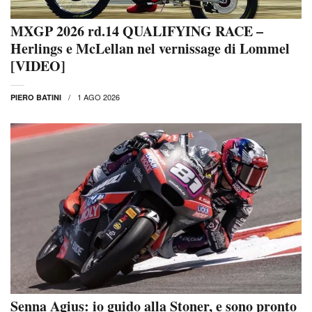
MXGP 2026 rd.14 QUALIFYING RACE –
Herlings e McLellan nel vernissage di Lommel
[VIDEO]
1 AGO 2026
PIERO BATINI
Senna Agius: io guido alla Stoner, e sono pronto